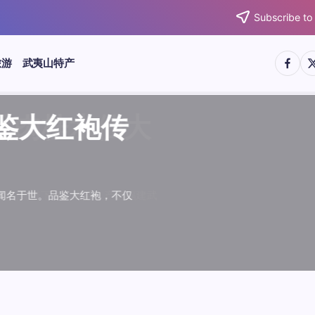
Subscribe to
https:/
htt
旅游
武夷山特产
武夷水仙
武夷肉桂
典岩茶对
肉桂水仙
桂水仙大
大红袍传
武夷水仙
武夷肉桂
典岩茶对
肉桂水仙
鉴大红袍传
品肉桂水仙大
品鉴大红袍传
品鉴武夷水仙
品鉴武夷肉桂
款经典岩茶对
品鉴肉桂水仙
品肉桂水仙大
绵长而备受茶客青睐。品
名源于香叶似肉桂，更因
所谓岩韵，是茶叶在武夷
大红袍作为岩茶代表，其
下来。岩茶，产自福建武
于世。品鉴大红袍，不仅
绵长而备受茶客青睐。品
名源于香叶似肉桂，更因
所谓岩韵，是茶叶在武夷
大红袍作为岩茶代表，其
”闻名于世。品鉴大红袍，不仅
，让时光慢下来。岩茶，产自福建武
花香”闻名于世。品鉴大红袍，不仅
顺滑、底蕴绵长而备受茶客青睐。品
中翘楚。其名源于香叶似肉桂，更因
闻名于世。所谓岩韵，是茶叶在武夷
桂、水仙、大红袍作为岩茶代表，其
，让时光慢下来。岩茶，产自福建武