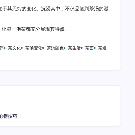
袍
在于其无穷的变化。沉浸其中，不仅品尝到茶汤的滋
茶
汤
变
。让每一泡茶都充分展现其特点。
化
评
茶文化
茶汤变化
茶汤颜色
茶生活
茶艺
茶道
心得技巧