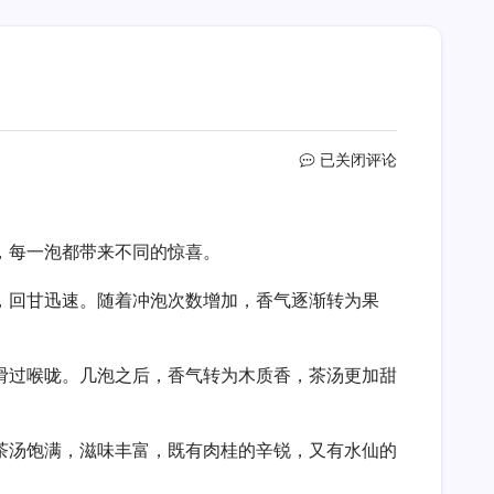
沉
已关闭评论
浸
式
开
，每一泡都带来不同的惊喜。
汤
品
鉴
，回甘迅速。随着冲泡次数增加，香气逐渐转为果
感
受
肉
滑过喉咙。几泡之后，香气转为木质香，茶汤更加甜
桂
水
仙
茶汤饱满，滋味丰富，既有肉桂的辛锐，又有水仙的
大
红