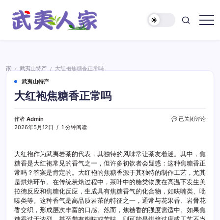
跳
至
正
武
文
夷
人
家
家
武夷山特产
大红袍焦糖香正常吗
/
/
武夷山特产
大红袍焦糖香正常吗
大
作者
Admin
已关闭评论
红
2026年5月12日
1 分钟阅读
袍
焦
糖
大红袍作为武夷岩茶的代表，其独特的风味常让茶友着迷。其中，焦
香
糖香是大红袍常见的香气之一，但许多初饮者会疑惑：这种焦糖香正
正
常吗？答案是肯定的。大红袍的焦糖香源于其独特的制作工艺，尤其
常
是烘焙环节。在传统炭焙过程中，茶叶中的糖类物质在高温下发生美
吗
拉德反应和焦糖化反应，生成具有焦糖香气的化合物，如呋喃类、吡
嗪类等。这种香气是高品质岩茶的特征之一，通常与花果香、岩骨花
香交织，形成层次丰富的口感。然而，焦糖香的强度需适中。如果焦
糖香过于浓烈，甚至带有糊味或苦味，则可能是烘焙过度或工艺不当