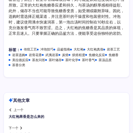
所致。正常的大红袍焦糖香应柔和持久，与茶汤的醇厚感相得益彰。
此外，储存不当也可能导致焦糖香变质，如受潮或吸附异味。因此，
选购时需选择正规渠道，并注意茶叶的干燥度和包装密封性。冲泡
时，建议使用沸水快速润茶，第一泡出汤时间控制在10秒左右，以
充分激发香气而不致苦涩。总之，大红袍的焦糖香是其品质的体现，
正常且迷人。只要掌握正确的品鉴方法，便能享受这份独特的岩韵。
传统工艺
冲泡技巧
品鉴指南
大红袍
大红袍真假
岩茶工艺
标签：
岩茶选购
岩骨花香
武夷岩茶
炭焙
烘焙程度
焦糖化反应
焦糖香
美拉德反应
茶友问答
茶叶储存
茶叶化学
茶叶香气
茶汤品质
茶香分类
其他文章
上一个
大红袍果香是怎么来的
下一个