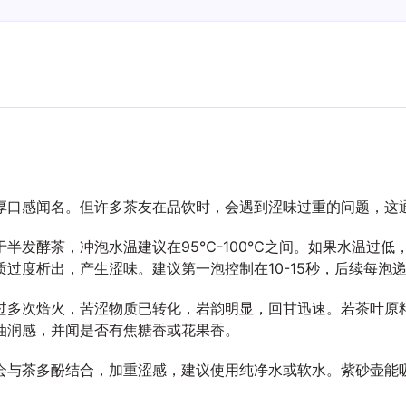
厚口感闻名。但许多茶友在品饮时，会遇到涩味过重的问题，这
半发酵茶，冲泡水温建议在95℃-100℃之间。如果水温过低
度析出，产生涩味。建议第一泡控制在10-15秒，后续每泡递增
过多次焙火，苦涩物质已转化，岩韵明显，回甘迅速。若茶叶原
油润感，并闻是否有焦糖香或花果香。
会与茶多酚结合，加重涩感，建议使用纯净水或软水。紫砂壶能