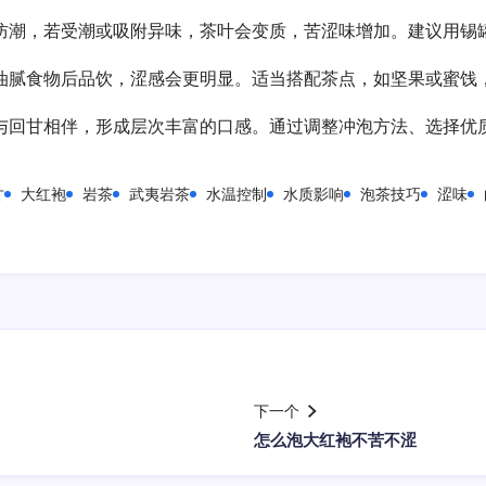
防潮，若受潮或吸附异味，茶叶会变质，苦涩味增加。建议用锡
油腻食物后品饮，涩感会更明显。适当搭配茶点，如坚果或蜜饯
与回甘相伴，形成层次丰富的口感。通过调整冲泡方法、选择优
甘
大红袍
岩茶
武夷岩茶
水温控制
水质影响
泡茶技巧
涩味
下一个
怎么泡大红袍不苦不涩