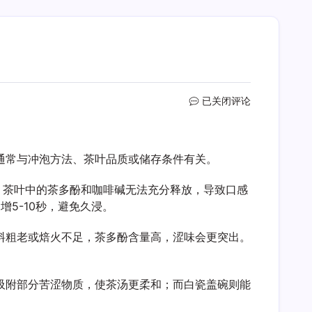
大
已关闭评论
红
袍
涩
通常与冲泡方法、茶叶品质或储存条件有关。
味
重
怎
，茶叶中的茶多酚和咖啡碱无法充分释放，导致口感
么
5-10秒，避免久浸。
回
事
料粗老或焙火不足，茶多酚含量高，涩味会更突出。
吸附部分苦涩物质，使茶汤更柔和；而白瓷盖碗则能