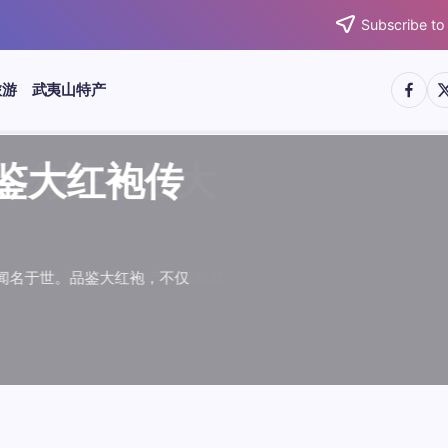
Subscribe to
https:/
htt
旅游
武夷山特产
武夷水仙
武夷肉桂
典岩茶对
肉桂水仙
桂水仙大
大红袍传
武夷水仙
武夷肉桂
典岩茶对
肉桂水仙
鉴大红袍传
品肉桂水仙大
品鉴大红袍传
品鉴武夷水仙
品鉴武夷肉桂
款经典岩茶对
品鉴肉桂水仙
品肉桂水仙大
绵长而备受茶客青睐。品
名源于香叶似肉桂，更因
所谓岩韵，是茶叶在武夷
大红袍作为岩茶代表，其
下来。岩茶，产自福建武
于世。品鉴大红袍，不仅
绵长而备受茶客青睐。品
名源于香叶似肉桂，更因
所谓岩韵，是茶叶在武夷
大红袍作为岩茶代表，其
”闻名于世。品鉴大红袍，不仅
，让时光慢下来。岩茶，产自福建武
花香”闻名于世。品鉴大红袍，不仅
顺滑、底蕴绵长而备受茶客青睐。品
中翘楚。其名源于香叶似肉桂，更因
闻名于世。所谓岩韵，是茶叶在武夷
桂、水仙、大红袍作为岩茶代表，其
，让时光慢下来。岩茶，产自福建武