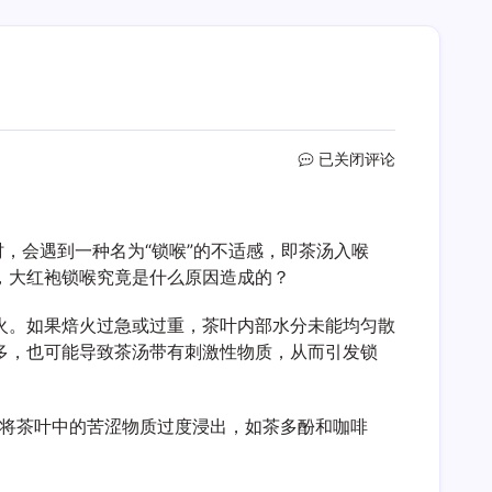
大
已关闭评论
红
袍
锁
，会遇到一种名为“锁喉”的不适感，即茶汤入喉
喉
是
，大红袍锁喉究竟是什么原因造成的？
什
么
火。如果焙火过急或过重，茶叶内部水分未能均匀散
原
多，也可能导致茶汤带有刺激性物质，从而引发锁
因
易将茶叶中的苦涩物质过度浸出，如茶多酚和咖啡
。