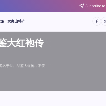
Subscribe to
https:/
htt
旅游
武夷山特产
武夷水仙
武夷肉桂
典岩茶对
肉桂水仙
桂水仙大
大红袍传
武夷水仙
武夷肉桂
典岩茶对
肉桂水仙
鉴大红袍传
品肉桂水仙大
品鉴大红袍传
品鉴武夷水仙
品鉴武夷肉桂
款经典岩茶对
品鉴肉桂水仙
品肉桂水仙大
绵长而备受茶客青睐。品
名源于香叶似肉桂，更因
所谓岩韵，是茶叶在武夷
大红袍作为岩茶代表，其
下来。岩茶，产自福建武
于世。品鉴大红袍，不仅
绵长而备受茶客青睐。品
名源于香叶似肉桂，更因
所谓岩韵，是茶叶在武夷
大红袍作为岩茶代表，其
”闻名于世。品鉴大红袍，不仅
，让时光慢下来。岩茶，产自福建武
花香”闻名于世。品鉴大红袍，不仅
顺滑、底蕴绵长而备受茶客青睐。品
中翘楚。其名源于香叶似肉桂，更因
闻名于世。所谓岩韵，是茶叶在武夷
桂、水仙、大红袍作为岩茶代表，其
，让时光慢下来。岩茶，产自福建武