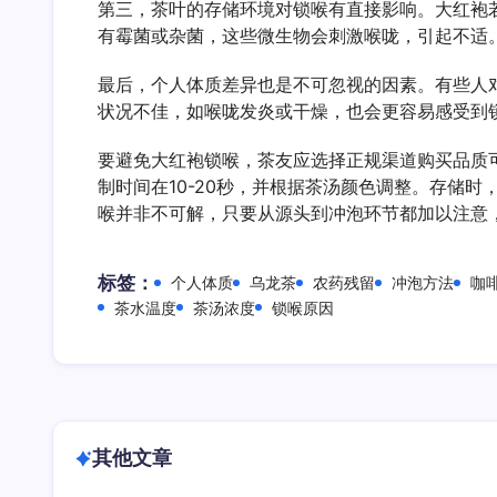
第三，茶叶的存储环境对锁喉有直接影响。大红袍
有霉菌或杂菌，这些微生物会刺激喉咙，引起不适
最后，个人体质差异也是不可忽视的因素。有些人
状况不佳，如喉咙发炎或干燥，也会更容易感受到
要避免大红袍锁喉，茶友应选择正规渠道购买品质
制时间在10-20秒，并根据茶汤颜色调整。存储
喉并非不可解，只要从源头到冲泡环节都加以注意
标签：
个人体质
乌龙茶
农药残留
冲泡方法
咖
茶水温度
茶汤浓度
锁喉原因
其他文章