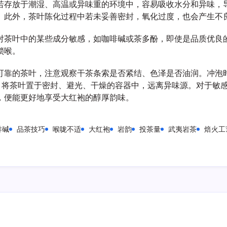
若存放于潮湿、高温或异味重的环境中，容易吸收水分和异味，
。此外，茶叶陈化过程中若未妥善密封，氧化过度，也会产生不
对茶叶中的某些成分敏感，如咖啡碱或茶多酚，即使是品质优良
锁喉。
可靠的茶叶，注意观察干茶条索是否紧结、色泽是否油润。冲泡时
时，将茶叶置于密封、避光、干燥的容器中，远离异味源。对于敏
，便能更好地享受大红袍的醇厚韵味。
啡碱
品茶技巧
喉咙不适
大红袍
岩韵
投茶量
武夷岩茶
焙火工