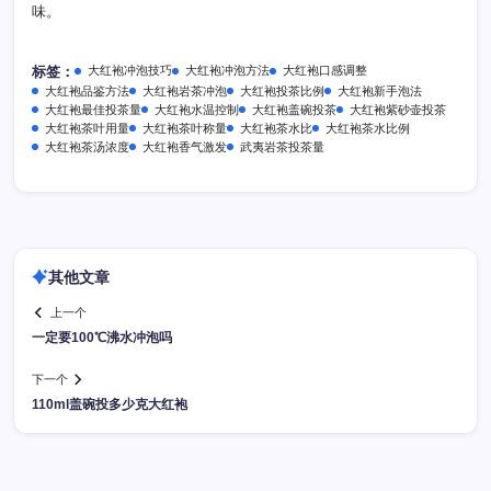
味。
大红袍冲泡技巧
大红袍冲泡方法
大红袍口感调整
标签：
大红袍品鉴方法
大红袍岩茶冲泡
大红袍投茶比例
大红袍新手泡法
大红袍最佳投茶量
大红袍水温控制
大红袍盖碗投茶
大红袍紫砂壶投茶
大红袍茶叶用量
大红袍茶叶称量
大红袍茶水比
大红袍茶水比例
大红袍茶汤浓度
大红袍香气激发
武夷岩茶投茶量
其他文章
上一个
一定要100℃沸水冲泡吗
下一个
110ml盖碗投多少克大红袍