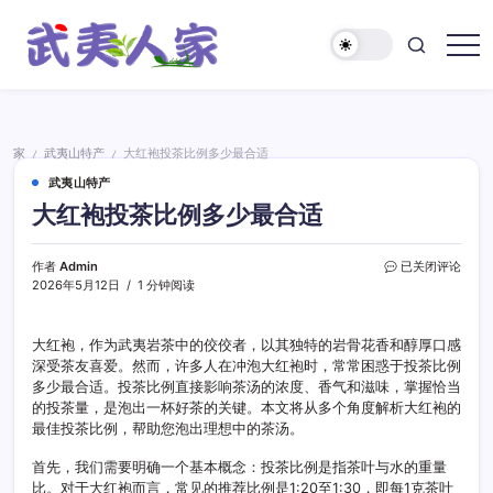
跳
至
正
武
文
夷
人
家
家
武夷山特产
大红袍投茶比例多少最合适
/
/
武夷山特产
大红袍投茶比例多少最合适
大
作者
Admin
已关闭评论
红
2026年5月12日
1 分钟阅读
袍
投
茶
大红袍，作为武夷岩茶中的佼佼者，以其独特的岩骨花香和醇厚口感
比
深受茶友喜爱。然而，许多人在冲泡大红袍时，常常困惑于投茶比例
例
多少最合适。投茶比例直接影响茶汤的浓度、香气和滋味，掌握恰当
多
的投茶量，是泡出一杯好茶的关键。本文将从多个角度解析大红袍的
少
最佳投茶比例，帮助您泡出理想中的茶汤。
最
合
首先，我们需要明确一个基本概念：投茶比例是指茶叶与水的重量
适
比。对于大红袍而言，常见的推荐比例是1:20至1:30，即每1克茶叶