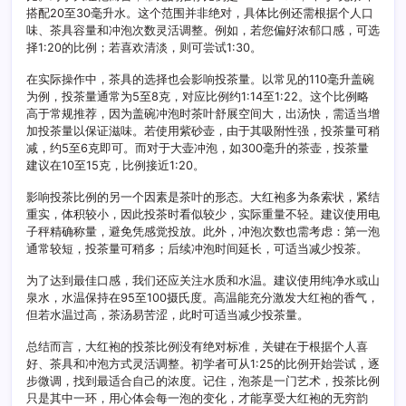
搭配20至30毫升水。这个范围并非绝对，具体比例还需根据个人口
味、茶具容量和冲泡次数灵活调整。例如，若您偏好浓郁口感，可选
择1:20的比例；若喜欢清淡，则可尝试1:30。
在实际操作中，茶具的选择也会影响投茶量。以常见的110毫升盖碗
为例，投茶量通常为5至8克，对应比例约1:14至1:22。这个比例略
高于常规推荐，因为盖碗冲泡时茶叶舒展空间大，出汤快，需适当增
加投茶量以保证滋味。若使用紫砂壶，由于其吸附性强，投茶量可稍
减，约5至6克即可。而对于大壶冲泡，如300毫升的茶壶，投茶量
建议在10至15克，比例接近1:20。
影响投茶比例的另一个因素是茶叶的形态。大红袍多为条索状，紧结
重实，体积较小，因此投茶时看似较少，实际重量不轻。建议使用电
子秤精确称量，避免凭感觉投放。此外，冲泡次数也需考虑：第一泡
通常较短，投茶量可稍多；后续冲泡时间延长，可适当减少投茶。
为了达到最佳口感，我们还应关注水质和水温。建议使用纯净水或山
泉水，水温保持在95至100摄氏度。高温能充分激发大红袍的香气，
但若水温过高，茶汤易苦涩，此时可适当减少投茶量。
总结而言，大红袍的投茶比例没有绝对标准，关键在于根据个人喜
好、茶具和冲泡方式灵活调整。初学者可从1:25的比例开始尝试，逐
步微调，找到最适合自己的浓度。记住，泡茶是一门艺术，投茶比例
只是其中一环，用心体会每一泡的变化，才能享受大红袍的无穷韵