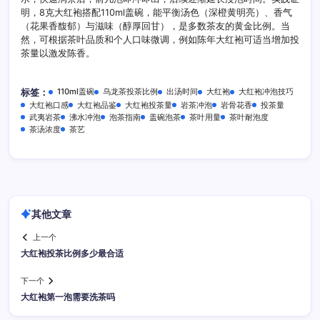
明，8克大红袍搭配110ml盖碗，能平衡汤色（深橙黄明亮）、香气
（花果香馥郁）与滋味（醇厚回甘），是多数茶友的黄金比例。当
然，可根据茶叶品质和个人口味微调，例如陈年大红袍可适当增加投
茶量以激发陈香。
110ml盖碗
乌龙茶投茶比例
出汤时间
大红袍
大红袍冲泡技巧
标签：
大红袍口感
大红袍品鉴
大红袍投茶量
岩茶冲泡
岩骨花香
投茶量
武夷岩茶
沸水冲泡
泡茶指南
盖碗泡茶
茶叶用量
茶叶耐泡度
茶汤浓度
茶艺
其他文章
上一个
大红袍投茶比例多少最合适
下一个
大红袍第一泡需要洗茶吗