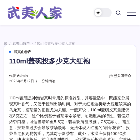
跳
至
正
武
文
夷
人
家
家
武夷山特产
110ml盖碗投多少克大红袍
/
/
武夷山特产
110ml盖碗投多少克大红袍
110ml
作者
Admin
已关闭评论
盖
2026年5月12日
1 分钟阅读
碗
投
多
110ml盖碗是冲泡岩茶时常用的标准器型，其容量适中，既能充分展
少
现茶叶香气，又便于控制出汤时间。对于大红袍这类焙火程度较高的
克
乌龙茶，投茶量的把握尤为关键。一般来说，110ml盖碗投茶量建议
大
在8克左右，这个比例基于岩茶条索紧结、耐泡度高的特性。若偏好
红
浓郁口感，可适当增加至8.5克；若喜欢清甜淡雅，7.5克亦可。需注
袍
意，投茶量过少会导致茶汤淡薄，无法体现大红袍的“岩骨花香”；投
茶量过多则易苦涩，尤其对于新茶客。此外，水温应保持100°C沸
水，快速润茶后，前几泡即冲即出，后续逐渐延长浸泡时间。实践证