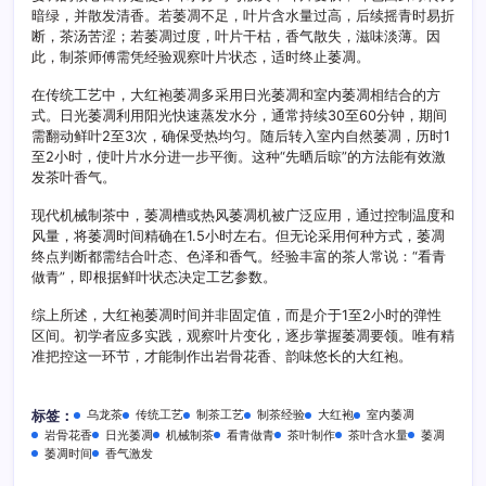
暗绿，并散发清香。若萎凋不足，叶片含水量过高，后续摇青时易折
断，茶汤苦涩；若萎凋过度，叶片干枯，香气散失，滋味淡薄。因
此，制茶师傅需凭经验观察叶片状态，适时终止萎凋。
在传统工艺中，大红袍萎凋多采用日光萎凋和室内萎凋相结合的方
式。日光萎凋利用阳光快速蒸发水分，通常持续30至60分钟，期间
需翻动鲜叶2至3次，确保受热均匀。随后转入室内自然萎凋，历时1
至2小时，使叶片水分进一步平衡。这种“先晒后晾”的方法能有效激
发茶叶香气。
现代机械制茶中，萎凋槽或热风萎凋机被广泛应用，通过控制温度和
风量，将萎凋时间精确在1.5小时左右。但无论采用何种方式，萎凋
终点判断都需结合叶态、色泽和香气。经验丰富的茶人常说：“看青
做青”，即根据鲜叶状态决定工艺参数。
综上所述，大红袍萎凋时间并非固定值，而是介于1至2小时的弹性
区间。初学者应多实践，观察叶片变化，逐步掌握萎凋要领。唯有精
准把控这一环节，才能制作出岩骨花香、韵味悠长的大红袍。
乌龙茶
传统工艺
制茶工艺
制茶经验
大红袍
室内萎凋
标签：
岩骨花香
日光萎凋
机械制茶
看青做青
茶叶制作
茶叶含水量
萎凋
萎凋时间
香气激发