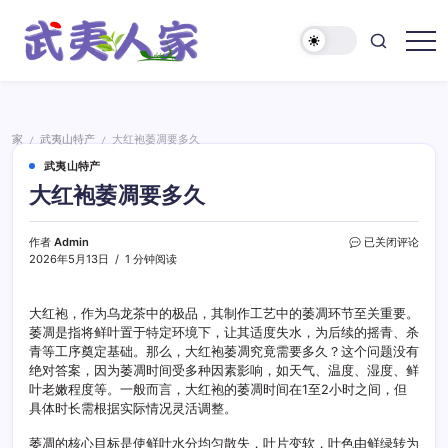
跳
至
正
武
文
夷
人
家
家
武夷山特产
大红袍萎凋要多久
/
/
武夷山特产
大红袍萎凋要多久
大
作者
Admin
已关闭评论
红
2026年5月13日
1 分钟阅读
袍
萎
凋
大红袍，作为乌龙茶中的极品，其制作工艺中的萎凋环节至关重要。
要
萎凋是指将鲜叶置于特定环境下，让其适度失水，为后续的摇青、杀
多
青等工序奠定基础。那么，大红袍萎凋究竟需要多久？这个问题没有
久
绝对答案，因为萎凋时间受多种因素影响，如天气、温度、湿度、鲜
叶老嫩程度等。一般而言，大红袍的萎凋时间在1至2小时之间，但
具体时长需根据实际情况灵活调整。
萎凋的核心目标是使鲜叶水分均匀散失，叶片变软，叶色由鲜绿转为