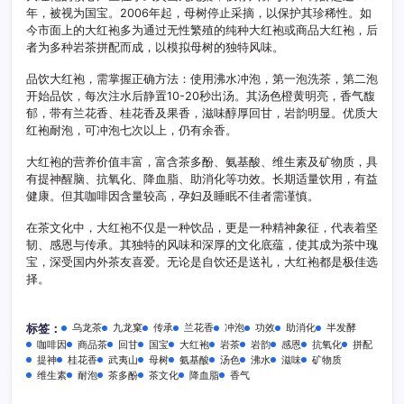
年，被视为国宝。2006年起，母树停止采摘，以保护其珍稀性。如
今市面上的大红袍多为通过无性繁殖的纯种大红袍或商品大红袍，后
者为多种岩茶拼配而成，以模拟母树的独特风味。
品饮大红袍，需掌握正确方法：使用沸水冲泡，第一泡洗茶，第二泡
开始品饮，每次注水后静置10-20秒出汤。其汤色橙黄明亮，香气馥
郁，带有兰花香、桂花香及果香，滋味醇厚回甘，岩韵明显。优质大
红袍耐泡，可冲泡七次以上，仍有余香。
大红袍的营养价值丰富，富含茶多酚、氨基酸、维生素及矿物质，具
有提神醒脑、抗氧化、降血脂、助消化等功效。长期适量饮用，有益
健康。但其咖啡因含量较高，孕妇及睡眠不佳者需谨慎。
在茶文化中，大红袍不仅是一种饮品，更是一种精神象征，代表着坚
韧、感恩与传承。其独特的风味和深厚的文化底蕴，使其成为茶中瑰
宝，深受国内外茶友喜爱。无论是自饮还是送礼，大红袍都是极佳选
择。
乌龙茶
九龙窠
传承
兰花香
冲泡
功效
助消化
半发酵
标签：
咖啡因
商品茶
回甘
国宝
大红袍
岩茶
岩韵
感恩
抗氧化
拼配
提神
桂花香
武夷山
母树
氨基酸
汤色
沸水
滋味
矿物质
维生素
耐泡
茶多酚
茶文化
降血脂
香气