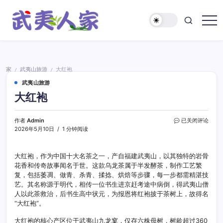
跳
至
正
武
文
夷
人
家
家
武夷山旅游
大红袍
/
/
武夷山旅游
大红袍
大
作者
Admin
已关闭评论
红
2026年5月10日
1 分钟阅读
袍
大红袍，作为中国十大名茶之一，产自福建武夷山，以其独特的岩骨
花香和传奇故事闻名于世。这款乌龙茶属于半发酵茶，制作工艺繁
复，包括萎凋、做青、杀青、揉捻、烘焙等步骤，每一步都需精湛技
艺。其名称源于明代，相传一位书生进京赶考途中病倒，得武夷山僧
人以此茶救治，后书生高中状元，为报恩将红袍披于茶树上，故得名
“大红袍”。
大红袍的核心产区位于武夷山九龙窠，仅存六株母树，树龄超过360