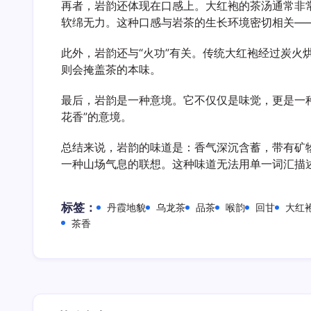
再者，岩韵还体现在口感上。大红袍的茶汤通常非常
软绵无力。这种口感与岩茶的生长环境密切相关—
此外，岩韵还与“火功”有关。传统大红袍经过炭火烘
则会掩盖茶的本味。
最后，岩韵是一种意境。它不仅仅是味觉，更是一
花香”的意境。
总结来说，岩韵的味道是：香气深沉含蓄，带有矿
一种山场气息的联想。这种味道无法用单一词汇描
标签：
丹霞地貌
乌龙茶
品茶
喉韵
回甘
大红
茶香