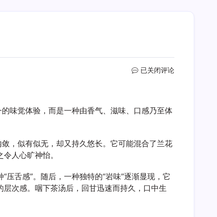
大
已关闭评论
红
袍
的
一的味觉体验，而是一种由香气、滋味、口感乃至体
岩
韵
到
底
内敛，似有似无，却又持久悠长。它可能混合了兰花
是
之令人心旷神怡。
什
么
压舌感”。随后，一种独特的“岩味”逐渐显现，它
味
的层次感。咽下茶汤后，回甘迅速而持久，口中生
道