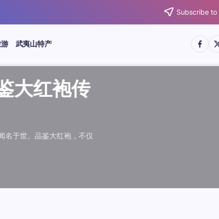
Subscribe to
https:/
htt
旅游
武夷山特产
武夷水仙
武夷肉桂
典岩茶对
肉桂水仙
桂水仙大
大红袍传
武夷水仙
武夷肉桂
典岩茶对
肉桂水仙
鉴大红袍传
品肉桂水仙大
品鉴大红袍传
品鉴武夷水仙
品鉴武夷肉桂
款经典岩茶对
品鉴肉桂水仙
品肉桂水仙大
绵长而备受茶客青睐。品
名源于香叶似肉桂，更因
所谓岩韵，是茶叶在武夷
大红袍作为岩茶代表，其
下来。岩茶，产自福建武
于世。品鉴大红袍，不仅
绵长而备受茶客青睐。品
名源于香叶似肉桂，更因
所谓岩韵，是茶叶在武夷
大红袍作为岩茶代表，其
”闻名于世。品鉴大红袍，不仅
，让时光慢下来。岩茶，产自福建武
花香”闻名于世。品鉴大红袍，不仅
顺滑、底蕴绵长而备受茶客青睐。品
中翘楚。其名源于香叶似肉桂，更因
闻名于世。所谓岩韵，是茶叶在武夷
桂、水仙、大红袍作为岩茶代表，其
，让时光慢下来。岩茶，产自福建武