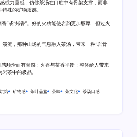
构感或力量感，仿佛茶汤在口腔中有骨架支撑，而非
种特殊的矿物质感。
糖香”或“烤香”。好的火功能使岩韵更加醇厚，但过火
、溪流，那种山场的气息融入茶汤，带来一种“岩骨
口感顺滑而有骨感；火香与茶香平衡；整体给人带来
为岩茶中的极品。
烘焙
矿物感
茶叶品鉴
茶味
茶文化
茶汤口感