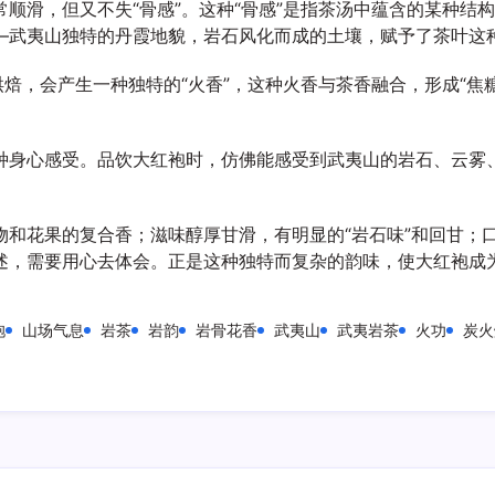
顺滑，但又不失“骨感”。这种“骨感”是指茶汤中蕴含的某种结
—武夷山独特的丹霞地貌，岩石风化而成的土壤，赋予了茶叶这
焙，会产生一种独特的“火香”，这种火香与茶香融合，形成“焦
种身心感受。品饮大红袍时，仿佛能感受到武夷山的岩石、云雾
物和花果的复合香；滋味醇厚甘滑，有明显的“岩石味”和回甘；
述，需要用心去体会。正是这种独特而复杂的韵味，使大红袍成
袍
山场气息
岩茶
岩韵
岩骨花香
武夷山
武夷岩茶
火功
炭火