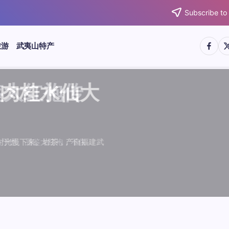
Subscribe to
https:/
htt
旅游
武夷山特产
武夷水仙
武夷肉桂
典岩茶对
肉桂水仙
桂水仙大
大红袍传
武夷水仙
武夷肉桂
典岩茶对
肉桂水仙
鉴大红袍传
品肉桂水仙大
品肉桂水仙大
品鉴大红袍传
品鉴武夷水仙
品鉴武夷肉桂
款经典岩茶对
品鉴肉桂水仙
绵长而备受茶客青睐。品
名源于香叶似肉桂，更因
所谓岩韵，是茶叶在武夷
大红袍作为岩茶代表，其
下来。岩茶，产自福建武
于世。品鉴大红袍，不仅
绵长而备受茶客青睐。品
名源于香叶似肉桂，更因
所谓岩韵，是茶叶在武夷
大红袍作为岩茶代表，其
闻名于世。品鉴大红袍，不仅
让时光慢下来。岩茶，产自福建武
，让时光慢下来。岩茶，产自福建武
花香”闻名于世。品鉴大红袍，不仅
顺滑、底蕴绵长而备受茶客青睐。品
中翘楚。其名源于香叶似肉桂，更因
闻名于世。所谓岩韵，是茶叶在武夷
桂、水仙、大红袍作为岩茶代表，其