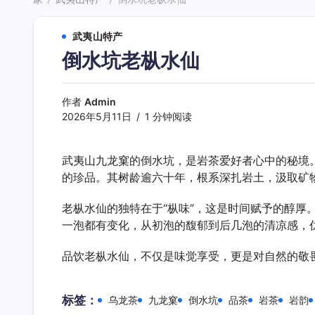
/
/
武夷山特产
倒水坑老枞水仙
作者
Admin
2026年5月11日
1 分钟阅读
武夷山九龙窠的倒水坑，是岩茶爱好者心中的秘境
的珍品。其树龄逾六十年，根系深扎岩土，汲取矿
老枞水仙的独特在于“枞味”，这是时间赋予的醇
一泡都有变化，从初泡的馥郁到后几泡的清凉感，
品饮老枞水仙，不仅是味觉享受，更是对自然的敬
标签：
乌龙茶
九龙窠
倒水坑
品茶
岩茶
岩韵