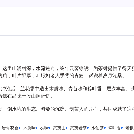
。这里山涧幽深，水流逆向，终年云雾缭绕，为茶树提供了得天
物质，叶片肥厚，叶脉如老人手背的青筋，诉说着岁月沧桑。
厚。冲泡后，兰花香中透出木质味、青苔味和粽叶香，层次丰富。
仿佛在品味一段山涧记忆。
畏。倒水坑的生态、树龄的沉淀、制茶人的匠心，共同成就了这杯
岩骨花香
木质味
枞味
武夷山
武夷岩茶
水仙茶
粽叶香
老枞