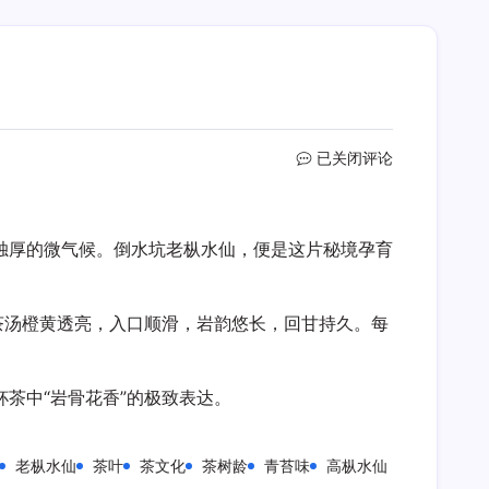
倒
已关闭评论
水
坑
老
独厚的微气候。倒水坑老枞水仙，便是这片秘境孕育
枞
水
仙
茶汤橙黄透亮，入口顺滑，岩韵悠长，回甘持久。每
茶中“岩骨花香”的极致表达。
老枞水仙
茶叶
茶文化
茶树龄
青苔味
高枞水仙