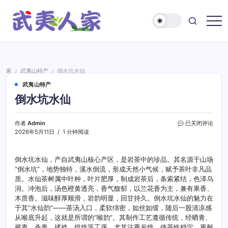
跳
至
正
武
文
夷
人
家
家
武夷山特产
倒水坑水仙
/
/
武夷山特产
倒水坑水仙
倒
作者
Admin
已关闭评论
水
2026年5月11日
1 分钟阅读
坑
水
仙
倒水坑水仙，产自武夷山核心产区，是岩茶中的珍品。其名源于山场
“倒水坑”，地势独特，溪水倒流，形成天然小气候，赋予茶叶非凡品
质。水仙茶树属中叶种，叶片肥厚，制成岩茶后，条索紧结，色泽乌
润。冲泡后，汤色橙黄透亮，香气馥郁，以兰花香为主，兼有果香、
木质香。滋味醇厚顺滑，岩韵明显，回甘持久。倒水坑水仙的魅力在
于其“水仙韵”——茶汤入口，柔软绵密，如丝如缎，随后一股清凉感
从喉底升起，这就是所谓的“喉韵”。其制作工艺遵循传统，经晒青、
摇青、杀青、揉捻、烘焙等工序，尤其注重炭焙，使茶性稳定，更耐