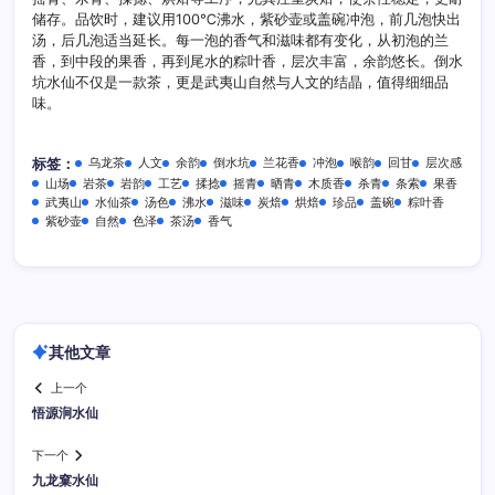
储存。品饮时，建议用100℃沸水，紫砂壶或盖碗冲泡，前几泡快出
汤，后几泡适当延长。每一泡的香气和滋味都有变化，从初泡的兰
香，到中段的果香，再到尾水的粽叶香，层次丰富，余韵悠长。倒水
坑水仙不仅是一款茶，更是武夷山自然与人文的结晶，值得细细品
味。
乌龙茶
人文
余韵
倒水坑
兰花香
冲泡
喉韵
回甘
层次感
标签：
山场
岩茶
岩韵
工艺
揉捻
摇青
晒青
木质香
杀青
条索
果香
武夷山
水仙茶
汤色
沸水
滋味
炭焙
烘焙
珍品
盖碗
粽叶香
紫砂壶
自然
色泽
茶汤
香气
其他文章
上一个
悟源涧水仙
下一个
九龙窠水仙