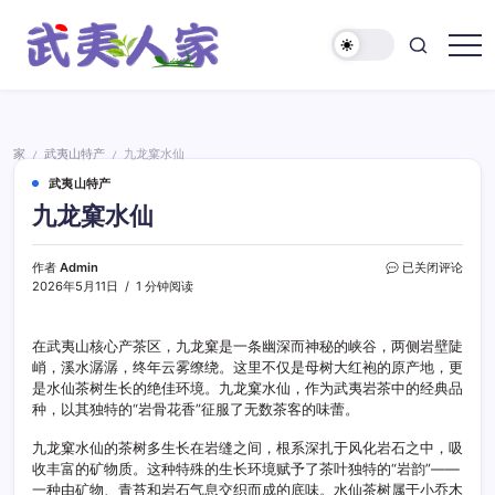
跳
至
正
武
文
夷
人
家
家
武夷山特产
九龙窠水仙
/
/
武夷山特产
九龙窠水仙
九
作者
Admin
已关闭评论
龙
2026年5月11日
1 分钟阅读
窠
水
仙
在武夷山核心产茶区，九龙窠是一条幽深而神秘的峡谷，两侧岩壁陡
峭，溪水潺潺，终年云雾缭绕。这里不仅是母树大红袍的原产地，更
是水仙茶树生长的绝佳环境。九龙窠水仙，作为武夷岩茶中的经典品
种，以其独特的“岩骨花香”征服了无数茶客的味蕾。
九龙窠水仙的茶树多生长在岩缝之间，根系深扎于风化岩石之中，吸
收丰富的矿物质。这种特殊的生长环境赋予了茶叶独特的“岩韵”——
一种由矿物、青苔和岩石气息交织而成的底味。水仙茶树属于小乔木