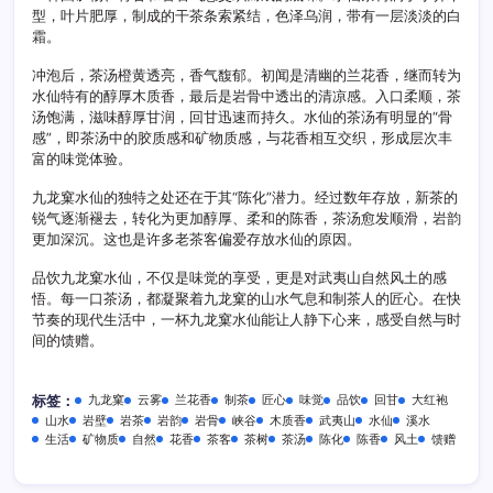
型，叶片肥厚，制成的干茶条索紧结，色泽乌润，带有一层淡淡的白
霜。
冲泡后，茶汤橙黄透亮，香气馥郁。初闻是清幽的兰花香，继而转为
水仙特有的醇厚木质香，最后是岩骨中透出的清凉感。入口柔顺，茶
汤饱满，滋味醇厚甘润，回甘迅速而持久。水仙的茶汤有明显的“骨
感”，即茶汤中的胶质感和矿物质感，与花香相互交织，形成层次丰
富的味觉体验。
九龙窠水仙的独特之处还在于其“陈化”潜力。经过数年存放，新茶的
锐气逐渐褪去，转化为更加醇厚、柔和的陈香，茶汤愈发顺滑，岩韵
更加深沉。这也是许多老茶客偏爱存放水仙的原因。
品饮九龙窠水仙，不仅是味觉的享受，更是对武夷山自然风土的感
悟。每一口茶汤，都凝聚着九龙窠的山水气息和制茶人的匠心。在快
节奏的现代生活中，一杯九龙窠水仙能让人静下心来，感受自然与时
间的馈赠。
九龙窠
云雾
兰花香
制茶
匠心
味觉
品饮
回甘
大红袍
标签：
山水
岩壁
岩茶
岩韵
岩骨
峡谷
木质香
武夷山
水仙
溪水
生活
矿物质
自然
花香
茶客
茶树
茶汤
陈化
陈香
风土
馈赠