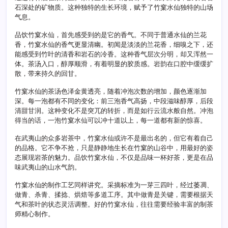
石深处的矿物质。这种独特的生长环境，赋予了竹窠水仙独特的山场
气息。
品饮竹窠水仙，首先感受到的是它的香气。不同于普通水仙的兰花
香，竹窠水仙的香气更显清幽。初闻是淡淡的兰花香，细嗅之下，还
能感受到竹叶的清香和岩石的冷香。这种香气层次分明，却又浑然一
体。茶汤入口，醇厚顺滑，有着明显的胶质感。岩韵在口腔中缓缓扩
散，带来持久的回甘。
竹窠水仙的茶汤色泽金黄透亮，随着冲泡次数的增加，颜色逐渐加
深。每一泡都有不同的变化：前三泡香气高扬，中段滋味醇厚，后段
清甜甘润。这种变化不是突兀的转折，而是如行云流水般自然。冲泡
得当的话，一泡竹窠水仙可以冲十道以上，每一道都有新的惊喜。
在武夷山的众多岩茶中，竹窠水仙或许不是最出名的，但它有着自己
的品格。它不争不抢，只是静静地生长在竹窠的山谷中，用最好的姿
态展现岩茶的魅力。品饮竹窠水仙，不仅是品味一杯好茶，更是在品
味武夷山的山水气韵。
竹窠水仙的制作工艺同样讲究。采摘标准为一芽三四叶，经过萎凋、
做青、杀青、揉捻、烘焙等多道工序。其中做青是关键，需要根据天
气和茶叶的状态灵活调整。好的竹窠水仙，往往需要经验丰富的制茶
师精心制作。