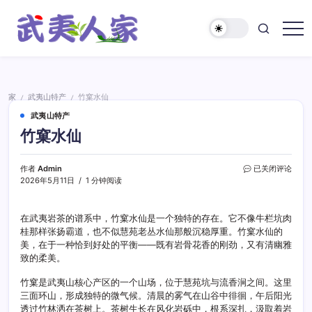
跳
至
正
武
文
夷
人
家
家
武夷山特产
竹窠水仙
/
/
武夷山特产
竹窠水仙
竹
作者
Admin
已关闭评论
窠
2026年5月11日
1 分钟阅读
水
仙
在武夷岩茶的谱系中，竹窠水仙是一个独特的存在。它不像牛栏坑肉
桂那样张扬霸道，也不似慧苑老丛水仙那般沉稳厚重。竹窠水仙的
美，在于一种恰到好处的平衡——既有岩骨花香的刚劲，又有清幽雅
致的柔美。
竹窠是武夷山核心产区的一个山场，位于慧苑坑与流香涧之间。这里
三面环山，形成独特的微气候。清晨的雾气在山谷中徘徊，午后阳光
透过竹林洒在茶树上。茶树生长在风化岩砾中，根系深扎，汲取着岩