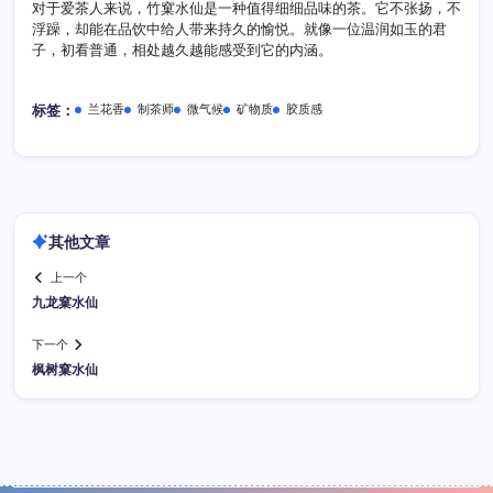
对于爱茶人来说，竹窠水仙是一种值得细细品味的茶。它不张扬，不
浮躁，却能在品饮中给人带来持久的愉悦。就像一位温润如玉的君
子，初看普通，相处越久越能感受到它的内涵。
兰花香
制茶师
微气候
矿物质
胶质感
标签：
其他文章
上一个
九龙窠水仙
下一个
枫树窠水仙