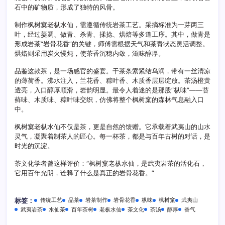
石中的矿物质，形成了独特的风骨。
制作枫树窠老枞水仙，需遵循传统岩茶工艺。采摘标准为一芽两三
叶，经过萎凋、做青、杀青、揉捻、烘焙等多道工序。其中，做青是
形成岩茶“岩骨花香”的关键，师傅需根据天气和茶青状态灵活调整。
烘焙则采用炭火慢炖，使茶香沉稳内敛，滋味醇厚。
品鉴这款茶，是一场感官的盛宴。干茶条索紧结乌润，带有一丝清凉
的薄荷香。沸水注入，兰花香、粽叶香、木质香层层绽放。茶汤橙黄
透亮，入口醇厚顺滑，岩韵明显。最令人着迷的是那股“枞味”——苔
藓味、木质味、粽叶味交织，仿佛将整个枫树窠的森林气息融入口
中。
枫树窠老枞水仙不仅是茶，更是自然的馈赠。它承载着武夷山的山水
灵气，凝聚着制茶人的匠心。每一杯茶，都是与百年古树的对话，是
时光的沉淀。
茶文化学者曾这样评价：“枫树窠老枞水仙，是武夷岩茶的活化石，
它用百年光阴，诠释了什么是真正的岩骨花香。”
传统工艺
品茶
岩茶制作
岩骨花香
枞味
枫树窠
武夷山
标签：
武夷岩茶
水仙茶
百年茶树
老枞水仙
茶文化
茶汤
醇厚
香气