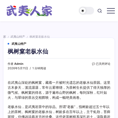
跳
至
正
武
文
夷
人
家
家
武夷山特产
枫树窠老枞水仙
/
/
武夷山特产
枫树窠老枞水仙
枫
作者
Admin
已关闭评论
树
2026年5月11日
1 分钟阅读
窠
老
枞
在武夷山深处的枫树窠，藏着一片被时光遗忘的老枞水仙茶园。这里
水
古木参天，溪流潺潺，常年云雾缭绕，为茶树生长提供了得天独厚的
仙
微气候。枫树窠的得名，源于遍布山野的枫树，每到深秋，红叶如
火，与翠绿的茶丛交相辉映，构成一幅绝美画卷。
老枞水仙，是武夷岩茶中的珍品。所谓“老枞”，指树龄超过五十年以
上的茶树。枫树窠的老枞水仙，树龄多在百年以上，主干虬劲，苔藓
斑驳，仿佛诉说着岁月的沧桑。这些老茶树根系深扎岩土，汲取着岩