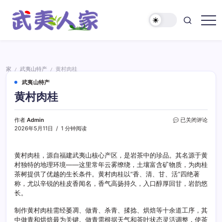
跳
至
正
武
文
夷
人
家
家
武夷山特产
黄村肉桂
/
/
武夷山特产
黄村肉桂
黄
作者
Admin
已关闭评论
村
2026年5月11日
1 分钟阅读
肉
桂
黄村肉桂，源自福建武夷山核心产区，是岩茶中的珍品。其名源于黄
村独特的地理环境——这里常年云雾缭绕，土壤富含矿物质，为肉桂
茶树提供了优越的生长条件。黄村肉桂以“香、清、甘、活”四绝著
称，尤以辛锐的桂皮香闻名，香气高扬持久，入口醇厚回甘，岩韵悠
长。
制作黄村肉桂需经萎凋、做青、杀青、揉捻、烘焙等十余道工序，其
中做青和烘焙最为关键。做青需根据天气和茶叶状态灵活调整，使茶