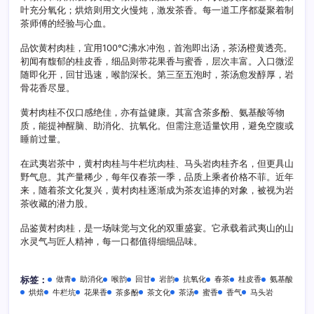
叶充分氧化；烘焙则用文火慢炖，激发茶香。每一道工序都凝聚着制
茶师傅的经验与心血。
品饮黄村肉桂，宜用100℃沸水冲泡，首泡即出汤，茶汤橙黄透亮。
初闻有馥郁的桂皮香，细品则带花果香与蜜香，层次丰富。入口微涩
随即化开，回甘迅速，喉韵深长。第三至五泡时，茶汤愈发醇厚，岩
骨花香尽显。
黄村肉桂不仅口感绝佳，亦有益健康。其富含茶多酚、氨基酸等物
质，能提神醒脑、助消化、抗氧化。但需注意适量饮用，避免空腹或
睡前过量。
在武夷岩茶中，黄村肉桂与牛栏坑肉桂、马头岩肉桂齐名，但更具山
野气息。其产量稀少，每年仅春茶一季，品质上乘者价格不菲。近年
来，随着茶文化复兴，黄村肉桂逐渐成为茶友追捧的对象，被视为岩
茶收藏的潜力股。
品鉴黄村肉桂，是一场味觉与文化的双重盛宴。它承载着武夷山的山
水灵气与匠人精神，每一口都值得细细品味。
做青
助消化
喉韵
回甘
岩韵
抗氧化
春茶
桂皮香
氨基酸
标签：
烘焙
牛栏坑
花果香
茶多酚
茶文化
茶汤
蜜香
香气
马头岩