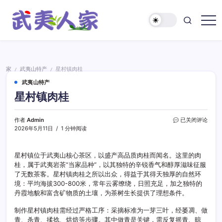
跳
至
正
武
文
夷
人
家
家
武夷山特产
星村镇肉桂
/
/
武夷山特产
星村镇肉桂
星
作者
Admin
已关闭评论
村
2026年5月11日
1 分钟阅读
镇
肉
桂
星村镇位于武夷山核心茶区，以盛产高品质肉桂而闻名。这里的肉
桂，属于武夷岩茶“当家品种”，以其独特的辛锐香气和醇厚滋味征服
了无数茶客。星村镇肉桂之所以出众，得益于其得天独厚的自然环
境：平均海拔300-800米，常年云雾缭绕，日照充足，加之独特的
丹霞地貌和富含矿物质的土壤，为茶树生长提供了理想条件。
制作星村镇肉桂需经过严格工序：采摘标准为一芽三叶，经萎凋、做
青、杀青、揉捻、烘焙等步骤。其中做青是关键，需反复摇青、晾