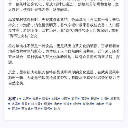
青，使茶叶边缘氧化，形成“绿叶红镶边”。烘焙则分初烘和复焙，文
火慢炖，使茶叶香气内敛、汤感醇厚。
品鉴星村镇肉桂时，先观其条索紧结、色泽乌润；再闻其干香，辛锐
持久；冲泡后，汤色橙黄明亮，香气辛锐中带果香或桂皮香；入口醇
厚甘润，岩韵明显，回甘迅速。其“霸气”的茶气令人印象深刻，故有
“香不过肉桂”之说。
星村镇肉桂不仅是一种饮品，更是武夷山茶文化的缩影。它承载着当
地茶农的智慧与匠心，也体现了人与自然的和谐共生。近年来，随着
茶旅融合，星村镇成为茶文化体验胜地，吸引众多游客前来品茗、探
源。
总之，星村镇肉桂以其独特的品质和深厚的文化底蕴，在武夷岩茶中
独树一帜。无论是初饮者还是老茶客，都能从中感受到岩茶的魅力与
自然之美。
云雾
做青
匠心
品茗
回甘
岩茶
岩韵
探源
日照
星村镇
标签：
条索
果香
桂皮香
橙黄
汤色
海拔
烘焙
矿物质
肉桂
色泽
茶农
茶文化
茶树
茶气
魅力