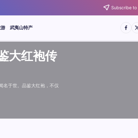
Subscribe to
https:/
htt
旅游
武夷山特产
武夷水仙
武夷肉桂
典岩茶对
肉桂水仙
桂水仙大
大红袍传
武夷水仙
武夷肉桂
典岩茶对
肉桂水仙
鉴大红袍传
品肉桂水仙大
品鉴大红袍传
品鉴武夷水仙
品鉴武夷肉桂
款经典岩茶对
品鉴肉桂水仙
品肉桂水仙大
绵长而备受茶客青睐。品
名源于香叶似肉桂，更因
所谓岩韵，是茶叶在武夷
大红袍作为岩茶代表，其
下来。岩茶，产自福建武
于世。品鉴大红袍，不仅
绵长而备受茶客青睐。品
名源于香叶似肉桂，更因
所谓岩韵，是茶叶在武夷
大红袍作为岩茶代表，其
”闻名于世。品鉴大红袍，不仅
，让时光慢下来。岩茶，产自福建武
花香”闻名于世。品鉴大红袍，不仅
顺滑、底蕴绵长而备受茶客青睐。品
中翘楚。其名源于香叶似肉桂，更因
闻名于世。所谓岩韵，是茶叶在武夷
桂、水仙、大红袍作为岩茶代表，其
，让时光慢下来。岩茶，产自福建武