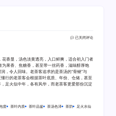
老
已关闭评论
茶
客
更
，花香显，汤色淡黄透亮，入口鲜爽，适合初入门者
喜
欢
转为果香、焦糖香，甚至带一丝药香，滋味醇厚饱
轻
润，令人回味。老茶客追求的是茶汤的“骨鲠”与
火
正懂行的老茶客会根据茶叶底质、年份、仓储，甚至
还
年，足火似中年，各有风华，而老茶客更爱那份沉淀
是
足
火
水
泡度
茶叶内质
茶叶品鉴
茶汤色泽
茶韵
足火水仙
仙