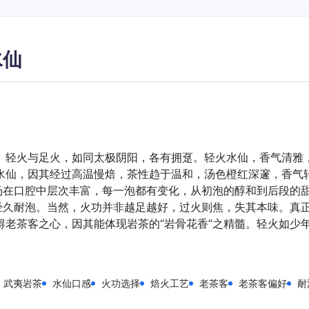
水仙
。轻火与足火，如同太极阴阳，各有拥趸。轻火水仙，香气清雅
水仙，因其经过高温慢焙，茶性趋于温和，汤色橙红深邃，香气
汤在口腔中层次丰富，每一泡都有变化，从初泡的醇和到后段的甜
，经久耐泡。当然，火功并非越足越好，过火则焦，失其本味。真
得老茶客之心，因其能体现岩茶的“岩骨花香”之精髓。轻火如少
武夷岩茶
水仙口感
火功选择
焙火工艺
老茶客
老茶客偏好
耐