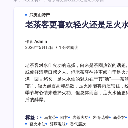
/
/
武夷山特产
老茶客更喜欢轻火还是足火
作者
Admin
2026年5月12日
1 分钟阅读
老茶客对水仙火功的选择，向来是茶圈热议的话题
或偏好清新口感之人。但老茶客往往更倾向于足火
满，回甘悠长。足火水仙的魅力在于其“活”——茶
“韵”，轻火虽香高却易散，足火则能将内质锁住
季节与心情来选择火功。但总体而言，足火水仙更
后的醇厚。
标签：
乌龙茶
回甘
岩茶火功
岩骨花香
新茶客
轻火水仙
醇厚滋味
香气层次