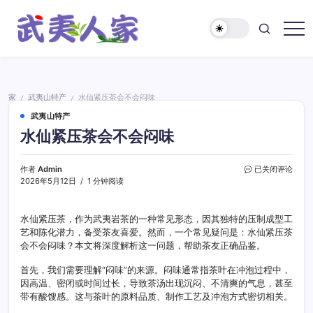
跳
至
正
武
文
夷
人
家
家
武夷山特产
水仙紧压茶会不会闷味
/
/
武夷山特产
水仙紧压茶会不会闷味
水
作者
Admin
已关闭评论
仙
2026年5月12日
1 分钟阅读
紧
压
茶
水仙紧压茶，作为武夷岩茶的一种常见形态，因其独特的压制成型工
会
艺和陈化潜力，备受茶友喜爱。然而，一个常见疑问是：水仙紧压茶
不
会不会闷味？本文将深度解析这一问题，帮助茶友正确品鉴。
会
闷
首先，我们需要理解“闷味”的来源。闷味通常指茶叶在冲泡过程中，
味
因高温、密闭或时间过长，导致茶汤出现沉闷、不清爽的气息，甚至
带有酸馊感。这与茶叶的原料品质、制作工艺及冲泡方式密切相关。