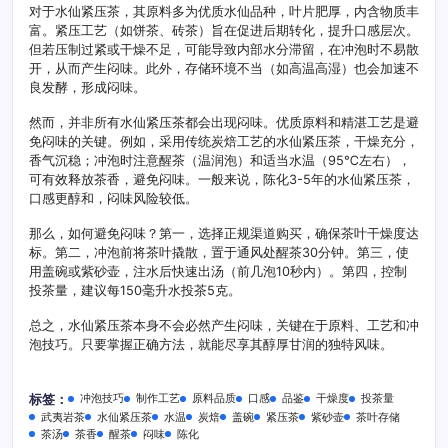
对于水仙紧压茶，其原料多为优质水仙品种，叶片肥厚，内含物质丰
富。紧压工艺（如饼茶、砖茶）旨在促进后期转化，提升口感层次。
但若压制过紧或干燥不足，可能导致内部水分滞留，在冲泡时不易散
开，从而产生闷味。此外，存储环境不当（如高温高湿）也会加速不
良发酵，形成闷味。
然而，并非所有水仙紧压茶都会出现闷味。优质原料和精湛工艺是避
免闷味的关键。例如，采用传统炭焙工艺的水仙紧压茶，干燥充分，
香气沉稳；冲泡时注意醒茶（温润泡）和适当水温（95℃左右），
可有效释放茶香，避免闷味。一般来说，陈化3-5年的水仙紧压茶，
口感更醇和，闷味风险较低。
那么，如何避免闷味？第一，选择正规渠道购买，确保茶叶干燥度达
标。第二，冲泡前将茶叶撬散，置于通风处醒茶30分钟。第三，使
用盖碗或紫砂壶，注水后快速出汤（前几泡10秒内）。第四，控制
投茶量，建议每150毫升水投茶5克。
总之，水仙紧压茶本身不会必然产生闷味，关键在于原料、工艺和冲
泡技巧。只要掌握正确方法，就能尽享其醇厚甘润的独特风味。
冲泡技巧
制作工艺
原料品质
口感
品鉴
干燥度
投茶量
标签：
武夷岩茶
水仙紧压茶
水温
炭焙
盖碗
紧压茶
紫砂壶
茶叶存储
茶汤
茶香
醒茶
闷味
陈化