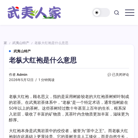
跳
至
正
武
文
夷
人
家
家
武夷山特产
老枞大红袍是什么意思
/
/
武夷山特产
老枞大红袍是什么意思
老
作者
Admin
已关闭评论
枞
2026年5月12日
1 分钟阅读
大
红
袍
老枞大红袍，顾名思义，指的是采用树龄较老的大红袍茶树鲜叶制成
是
的岩茶。在武夷岩茶体系中，“老枞”是一个特定术语，通常指树龄在
什
50年以上的茶树。这些茶树经过数十年甚至上百年的生长，根系深
么
入岩层，吸收了丰富的矿物质，其茶叶内含物质更加丰富，滋味更为
意
醇厚。
思
大红袍本身是武夷岩茶中的佼佼者，被誉为“茶中之王”。而老枞大红
袍则在此基础上更显珍贵。它的茶树并非人工矮化，而是自然生长，