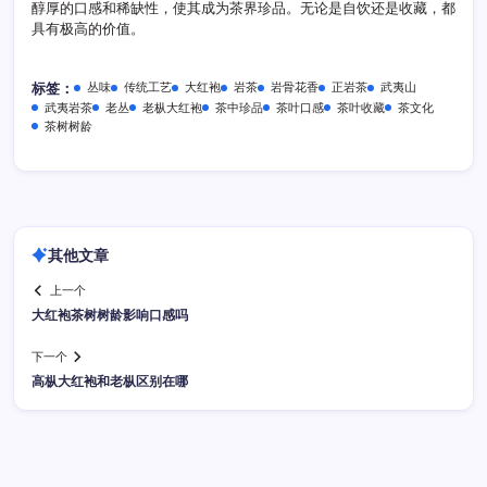
醇厚的口感和稀缺性，使其成为茶界珍品。无论是自饮还是收藏，都
具有极高的价值。
丛味
传统工艺
大红袍
岩茶
岩骨花香
正岩茶
武夷山
标签：
武夷岩茶
老丛
老枞大红袍
茶中珍品
茶叶口感
茶叶收藏
茶文化
茶树树龄
其他文章
上一个
大红袍茶树树龄影响口感吗
下一个
高枞大红袍和老枞区别在哪