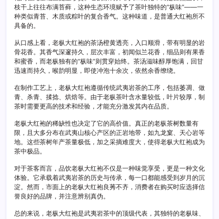
枝干上往往布满苔藓，这种生态环境赋予了茶叶独特的“枞味”——一
种类似青苔、木质或粽叶的复合香气。这种味道，是普通大红袍所不
具备的。
从口感上看，老枞大红袍的茶汤橙黄透亮，入口顺滑，带有明显的岩
骨花香。其香气深邃持久，层次丰富，初闻似兰花香，细品则有果香
和蜜香，而老枞独有的“枞味”则贯穿始终。茶汤滋味醇厚饱满，回甘
迅速而持久，喉韵明显，即使冲泡十余次，依然余香缭绕。
在制作工艺上，老枞大红袍遵循传统武夷岩茶的工序，包括萎凋、做
青、杀青、揉捻、烘焙等。由于老枞茶叶含水量较低，叶片较厚，制
茶时需要更高的技术和经验，才能充分激发其内在品质。
老枞大红袍的稀缺性也决定了它的高价值。真正的老枞茶树数量有
限，且大多分布在武夷山核心产区的正岩地带，如九龙窠、天心岩等
地。这些茶树年产茶量极低，加之采摘难度大，使得老枞大红袍成为
茶中极品。
对于茶客而言，品饮老枞大红袍不仅是一种味觉享受，更是一种文化
体验。它承载着武夷岩茶的历史与传承，每一口都能感受到岁月的沉
淀。然而，市面上的老枞大红袍良莠不齐，消费者在购买时应选择信
誉良好的品牌，并注意辨别真伪。
总的来说，老枞大红袍是武夷岩茶中的顶级代表，其独特的老枞味、