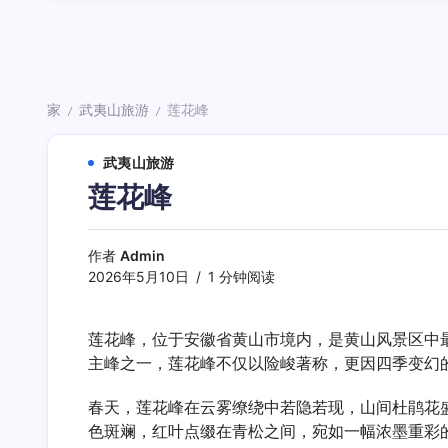
家
武夷山旅游
莲花峰
/
/
武夷山旅游
莲花峰
作者
Admin
2026年5月10日
1 分钟阅读
莲花峰，位于安徽省黄山市境内，是黄山风景区中最
主峰之一，莲花峰不仅以险峻著称，更因四季变幻
春天，莲花峰在云雾缭绕中若隐若现，山间杜鹃花
色斑斓，红叶点缀在青松之间，宛如一幅浓墨重彩