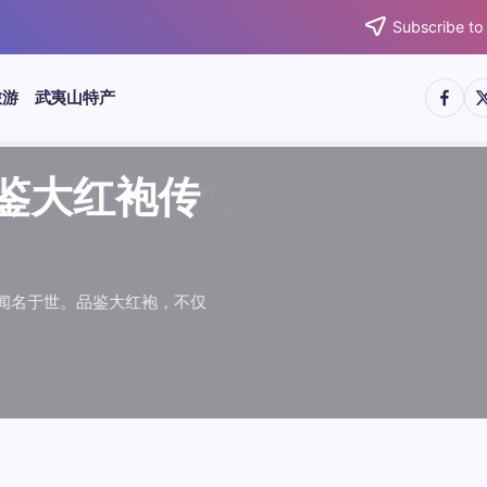
Subscribe to
https:/
htt
旅游
武夷山特产
武夷水仙
武夷肉桂
典岩茶对
肉桂水仙
桂水仙大
大红袍传
武夷水仙
武夷肉桂
典岩茶对
肉桂水仙
鉴大红袍传
品肉桂水仙大
品鉴大红袍传
品鉴武夷水仙
品鉴武夷肉桂
款经典岩茶对
品鉴肉桂水仙
品肉桂水仙大
绵长而备受茶客青睐。品
名源于香叶似肉桂，更因
所谓岩韵，是茶叶在武夷
大红袍作为岩茶代表，其
下来。岩茶，产自福建武
于世。品鉴大红袍，不仅
绵长而备受茶客青睐。品
名源于香叶似肉桂，更因
所谓岩韵，是茶叶在武夷
大红袍作为岩茶代表，其
”闻名于世。品鉴大红袍，不仅
，让时光慢下来。岩茶，产自福建武
花香”闻名于世。品鉴大红袍，不仅
顺滑、底蕴绵长而备受茶客青睐。品
中翘楚。其名源于香叶似肉桂，更因
闻名于世。所谓岩韵，是茶叶在武夷
桂、水仙、大红袍作为岩茶代表，其
，让时光慢下来。岩茶，产自福建武