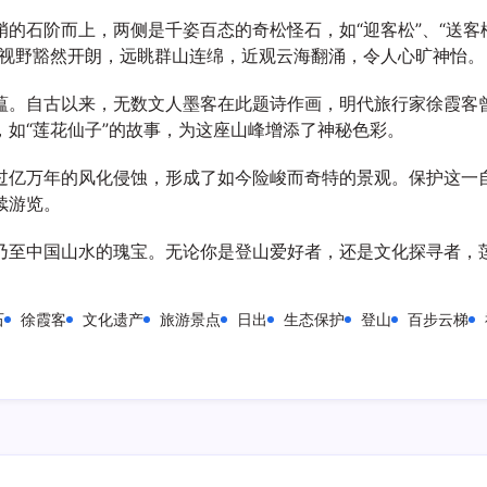
的石阶而上，两侧是千姿百态的奇松怪石，如“迎客松”、“送客松
，视野豁然开朗，远眺群山连绵，近观云海翻涌，令人心旷神怡。
。自古以来，无数文人墨客在此题诗作画，明代旅行家徐霞客曾
如“莲花仙子”的故事，为这座山峰增添了神秘色彩。
过亿万年的风化侵蚀，形成了如今险峻而奇特的景观。保护这一
续游览。
乃至中国山水的瑰宝。无论你是登山爱好者，还是文化探寻者，
石
徐霞客
文化遗产
旅游景点
日出
生态保护
登山
百步云梯