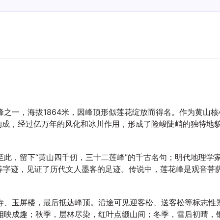
之一，海拔1864米，因峰顶形似莲花绽放而得名。作为黄山
岩构成，经过亿万年的风化和冰川作用，形成了险峻陡峭的独特地
此，留下“黄山四千仞，三十二莲峰”的千古名句；明代地理学
海”等字迹，见证了历代文人墨客的足迹。传说中，莲花峰是观音
寺、玉屏楼，最后抵达峰顶。沿途可见迎客松、送客松等标志性景
相映成趣；秋季，层林尽染，红叶点缀山间；冬季，雪后初晴，