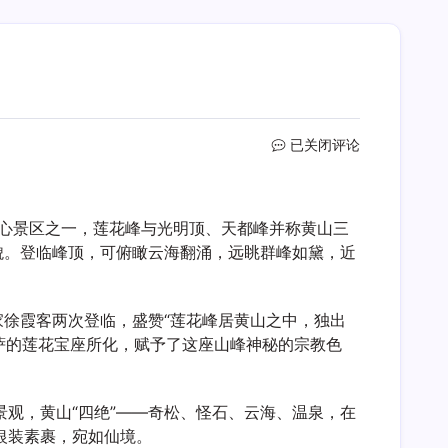
莲
已关闭评论
花
峰
核心景区之一，莲花峰与光明顶、天都峰并称黄山三
貌。登临峰顶，可俯瞰云海翻涌，远眺群峰如黛，近
家徐霞客两次登临，盛赞“莲花峰居黄山之中，独出
菩萨的莲花宝座所化，赋予了这座山峰神秘的宗教色
观，黄山“四绝”——奇松、怪石、云海、温泉，在
银装素裹，宛如仙境。