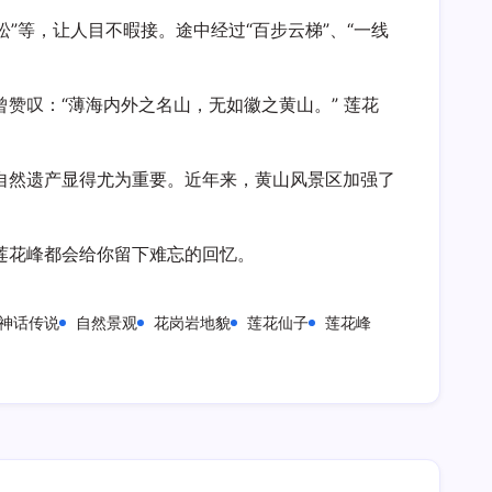
”等，让人目不暇接。途中经过“百步云梯”、“一线
赞叹：“薄海内外之名山，无如徽之黄山。” 莲花
自然遗产显得尤为重要。近年来，黄山风景区加强了
莲花峰都会给你留下难忘的回忆。
神话传说
自然景观
花岗岩地貌
莲花仙子
莲花峰