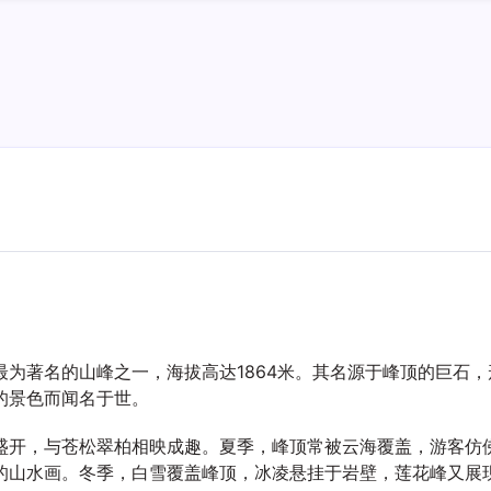
为著名的山峰之一，海拔高达1864米。其名源于峰顶的巨石
的景色而闻名于世。
盛开，与苍松翠柏相映成趣。夏季，峰顶常被云海覆盖，游客仿
的山水画。冬季，白雪覆盖峰顶，冰凌悬挂于岩壁，莲花峰又展