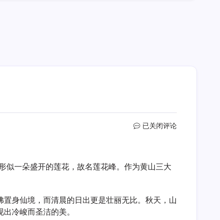
莲
已关闭评论
花
峰
，形似一朵盛开的莲花，故名莲花峰。作为黄山三大
佛置身仙境，而清晨的日出更是壮丽无比。秋天，山
现出冷峻而圣洁的美。