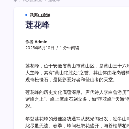
/
/
武夷山旅游
莲花峰
作者
Admin
2026年5月10日
1 分钟阅读
莲花峰，位于安徽省黄山市黄山区，是黄山三十六峰
大主峰，素有“黄山绝胜处”之誉。其山体由花岗
观奇松怪石，是摄影爱好者和登山者的天堂。
莲花峰的历史文化底蕴深厚。唐代诗人李白曾游历至
诸峰之上”。峰上摩崖石刻众多，如“莲花峰”“天
彩。
攀登莲花峰的最佳路线通常从慈光阁出发，经半山
此尽显无遗。春季，峰间杜鹃花盛开，与苍松翠柏