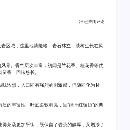
马
已关闭评论
头
岩
大
头岩区域，这里地势险峻，岩石林立，茶树生长在风
红
袍
有
什
的风骨。香气层次丰富，初闻是兰花香、桂花香等优
么
齿留香，回味悠长。
特
点
滋味浓烈，入口即有强烈的刺激感，但随即化为甘
质的丰富性。叶底柔软明亮，呈“绿叶红镶边”的典
使得茶汤更加平衡，既保留了岩茶的醇厚，又增添了