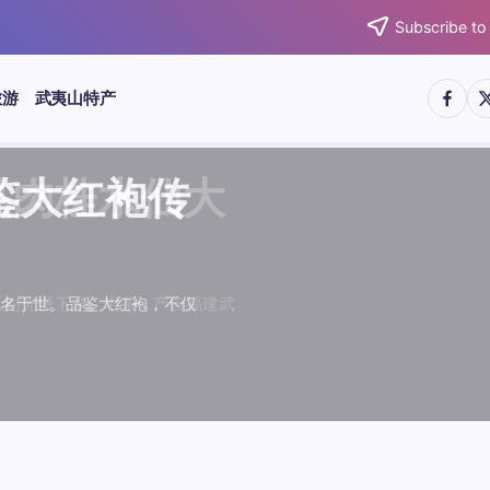
Subscribe to
https:/
htt
旅游
武夷山特产
武夷水仙
武夷肉桂
典岩茶对
肉桂水仙
桂水仙大
大红袍传
武夷水仙
武夷肉桂
典岩茶对
肉桂水仙
鉴大红袍传
品肉桂水仙大
品鉴大红袍传
品鉴武夷水仙
品鉴武夷肉桂
款经典岩茶对
品鉴肉桂水仙
品肉桂水仙大
绵长而备受茶客青睐。品
名源于香叶似肉桂，更因
所谓岩韵，是茶叶在武夷
大红袍作为岩茶代表，其
下来。岩茶，产自福建武
于世。品鉴大红袍，不仅
绵长而备受茶客青睐。品
名源于香叶似肉桂，更因
所谓岩韵，是茶叶在武夷
大红袍作为岩茶代表，其
”闻名于世。品鉴大红袍，不仅
，让时光慢下来。岩茶，产自福建武
花香”闻名于世。品鉴大红袍，不仅
顺滑、底蕴绵长而备受茶客青睐。品
中翘楚。其名源于香叶似肉桂，更因
闻名于世。所谓岩韵，是茶叶在武夷
桂、水仙、大红袍作为岩茶代表，其
，让时光慢下来。岩茶，产自福建武