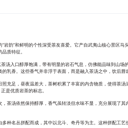
的“岩韵”和鲜明的个性深受茶友喜爱。它产自武夷山核心景区马
的品质特征。
。其茶汤入口醇厚饱满，带有明显的岩石气息，仿佛能品味到山场
淡的乳香。这些香气并非浮于表面，而是融入茶汤之中，饮后唇
日照充足，昼夜温差大，茶树积累了丰富的内含物质，使得茶汤
，正是优质岩茶的标志。
次，茶汤依然保持醇厚，香气虽转淡但水味不显，充分展现了其内
由多种名丛拼配而成，其中以北斗、奇丹等为主。这种拼配工艺