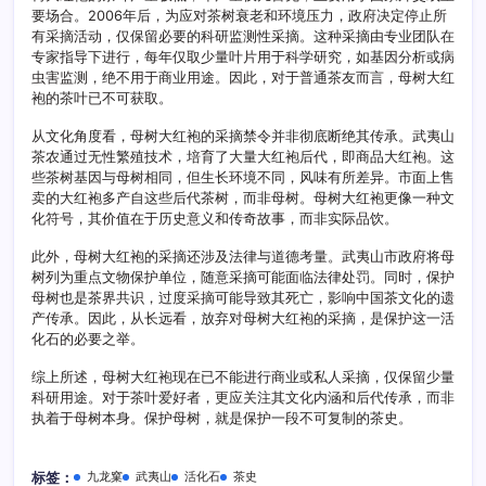
要场合。2006年后，为应对茶树衰老和环境压力，政府决定停止所
有采摘活动，仅保留必要的科研监测性采摘。这种采摘由专业团队在
专家指导下进行，每年仅取少量叶片用于科学研究，如基因分析或病
虫害监测，绝不用于商业用途。因此，对于普通茶友而言，母树大红
袍的茶叶已不可获取。
从文化角度看，母树大红袍的采摘禁令并非彻底断绝其传承。武夷山
茶农通过无性繁殖技术，培育了大量大红袍后代，即商品大红袍。这
些茶树基因与母树相同，但生长环境不同，风味有所差异。市面上售
卖的大红袍多产自这些后代茶树，而非母树。母树大红袍更像一种文
化符号，其价值在于历史意义和传奇故事，而非实际品饮。
此外，母树大红袍的采摘还涉及法律与道德考量。武夷山市政府将母
树列为重点文物保护单位，随意采摘可能面临法律处罚。同时，保护
母树也是茶界共识，过度采摘可能导致其死亡，影响中国茶文化的遗
产传承。因此，从长远看，放弃对母树大红袍的采摘，是保护这一活
化石的必要之举。
综上所述，母树大红袍现在已不能进行商业或私人采摘，仅保留少量
科研用途。对于茶叶爱好者，更应关注其文化内涵和后代传承，而非
执着于母树本身。保护母树，就是保护一段不可复制的茶史。
九龙窠
武夷山
活化石
茶史
标签：