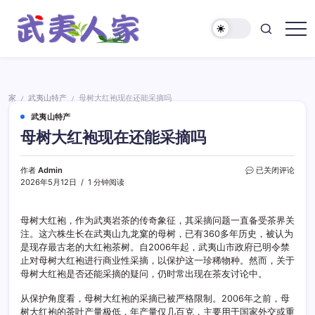
跳
至
正
武
文
夷
人
家
家
武夷山特产
母树大红袍现在还能采摘吗
/
/
武夷山特产
母树大红袍现在还能采摘吗
母
作者
Admin
已关闭评论
树
2026年5月12日
1 分钟阅读
大
红
袍
母树大红袍，作为武夷岩茶的传奇象征，其采摘问题一直备受茶界关
现
注。这六株生长在武夷山九龙窠的母树，已有360多年历史，被认为
在
是现存最古老的大红袍茶树。自2006年起，武夷山市政府已明令禁
还
止对母树大红袍进行商业性采摘，以保护这一珍稀物种。然而，关于
能
母树大红袍是否还能采摘的疑问，仍时常出现在茶友讨论中。
采
摘
从保护角度看，母树大红袍的采摘已被严格限制。2006年之前，母
吗
树大红袍的茶叶产量极低，年产量仅几百克，主要用于国家外交或重