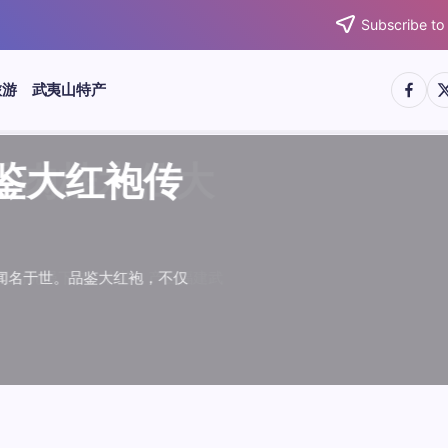
Subscribe to
https:/
htt
旅游
武夷山特产
武夷水仙
武夷肉桂
典岩茶对
肉桂水仙
桂水仙大
大红袍传
武夷水仙
武夷肉桂
典岩茶对
肉桂水仙
鉴大红袍传
品肉桂水仙大
品鉴大红袍传
品鉴武夷水仙
品鉴武夷肉桂
款经典岩茶对
品鉴肉桂水仙
品肉桂水仙大
绵长而备受茶客青睐。品
名源于香叶似肉桂，更因
所谓岩韵，是茶叶在武夷
大红袍作为岩茶代表，其
下来。岩茶，产自福建武
于世。品鉴大红袍，不仅
绵长而备受茶客青睐。品
名源于香叶似肉桂，更因
所谓岩韵，是茶叶在武夷
大红袍作为岩茶代表，其
”闻名于世。品鉴大红袍，不仅
，让时光慢下来。岩茶，产自福建武
花香”闻名于世。品鉴大红袍，不仅
顺滑、底蕴绵长而备受茶客青睐。品
中翘楚。其名源于香叶似肉桂，更因
闻名于世。所谓岩韵，是茶叶在武夷
桂、水仙、大红袍作为岩茶代表，其
，让时光慢下来。岩茶，产自福建武