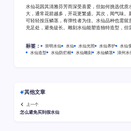
水仙花因其清雅芬芳而深受喜爱，但如何挑选优质
大，通常花箭越多，开花更繁盛。其次，闻气味。
可轻轻按压鳞茎，有弹性者为佳。水仙品种也需留
充足处，避免徒长。雕刻水仙能塑造独特造型，但
标签：
崇明水仙
水仙
水仙光照
水仙养护
水仙
水仙造型
水仙防烂根
水仙雕刻
水仙鳞茎
漳州水
其他文章
上一个
怎么避免买到假水仙