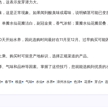
色，这表示发芽潜力大。
味，这是正常现象。如果闻到酸臭味或霉味，说明鳞茎可能已变
。单瓣水仙花瓣洁白，副冠金黄，香气浓郁；重瓣水仙花瓣层叠
50天开始水养，因此选购时间最好在11月至12月。过早购买可
上乘。购买时可留意产地标识，选择正规渠道的产品。
泽、气味和品种等因素。掌握了这些技巧，您就能选购到优质的
量
春节
根盘
气味
水仙
水养
漳州水仙
色泽
花香
芽点