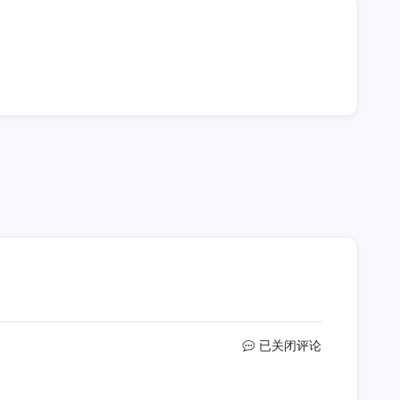
如
已关闭评论
何
分