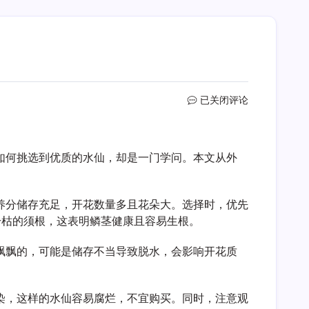
如
已关闭评论
何
分
辨
如何挑选到优质的水仙，却是一门学问。本文从外
水
仙
好
坏
养分储存充足，开花数量多且花朵大。选择时，优先
干枯的须根，这表明鳞茎健康且容易生根。
飘飘的，可能是储存不当导致脱水，会影响开花质
染，这样的水仙容易腐烂，不宜购买。同时，注意观