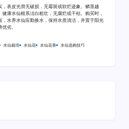
辨
实，表皮光滑无破损，无霉斑或软烂迹象。鳞茎越
水
仙
。健康水仙根系洁白粗壮，无腐烂或干枯。购买时，
好
面，水养水仙应勤换水，保持水质清洁，并置于阳光
坏
辨优劣。
水仙栽培
水仙花
水仙花香
水仙选购技巧