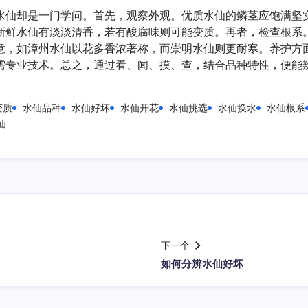
水仙却是一门学问。首先，观察外观。优质水仙的鳞茎应饱满坚
新鲜水仙有淡淡清香，若有酸腐味则可能变质。再者，检查根系
意，如漳州水仙以花多香浓著称，而崇明水仙则更耐寒。养护方
需专业技术。总之，通过看、闻、摸、查，结合品种特性，便能
变质
水仙品种
水仙好坏
水仙开花
水仙挑选
水仙换水
水仙根系
仙
下一个
如何分辨水仙好坏