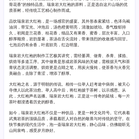
骨花香”的独特品质。瑞泉岩大红袍的原料，正是选自这片山场的优
质茶树，经传统工艺精心制作而成。
品饮瑞泉岩大红袍，是一场感官的盛宴。其外形条索紧结，色泽乌褐
油润，带宝光。冲泡后，汤色橙黄明亮，清澈如琥珀。香气馥郁持
久，初闻是兰花香、桂花香，细品又有果香、蜜香，层次丰富。入口
醇厚顺滑，岩韵显著，茶汤在舌尖流转，带来强烈的收敛感与回甘。
七泡后仍有余香，叶底软亮，红边明显。
瑞泉岩大红袍的制作工艺极其讲究，需经萎凋、做青、杀青、揉捻、
烘焙等多道工序。其中做青是形成岩茶风味的关键，需根据天气和茶
青状态灵活调整。烘焙更是点睛之笔，用炭火慢炖，使茶香与火香完
美融合，去除了青涩，增添了醇厚。
大红袍之名，源于明朝的传说。相传一位举人赶考途中病倒，被天心
寺僧人以此茶治愈。举人高中后，将红袍披于茶树，以示感恩。从
此，大红袍声名远播。瑞泉岩大红袍，正是这一传奇的延续，每一片
茶叶都浸透着历史的醇香。
如今，瑞泉岩大红袍不仅是一种饮品，更是一种文化符号。它代表着
武夷岩茶的顶级品质，承载着匠人对自然的敬畏与对传统的坚守。在
快节奏的现代生活中，泡一壶瑞泉岩大红袍，静心品味，仿佛能听见
山间泉鸣，感受岁月静好。