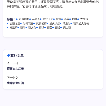
无论是初识岩茶的新手，还是资深茶客，瑞泉岩大红袍都能带给你独
特的体验。它值得你慢慢品味，细细感受。
丹霞地貌
乌龙茶
传统工艺
做青
品茶
回甘
大红袍
标签：
岩茶之王
岩骨花香
武夷岩茶
炭火烘焙
瑞泉岩
瑞泉岩大红袍
福建茶
茶叶
茶文化
茶汤
茶艺
茶道
高山茶
其他文章
上一个
霞宾岩大红袍
下一个
鹰嘴岩大红袍