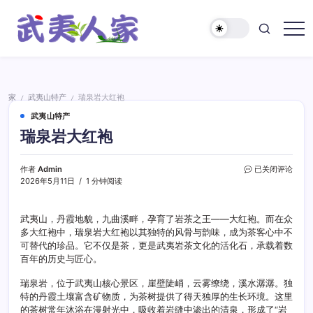
跳
至
正
武
文
夷
人
家
家
武夷山特产
瑞泉岩大红袍
/
/
武夷山特产
瑞泉岩大红袍
瑞
作者
Admin
已关闭评论
泉
2026年5月11日
1 分钟阅读
岩
大
红
武夷山，丹霞地貌，九曲溪畔，孕育了岩茶之王——大红袍。而在众
袍
多大红袍中，瑞泉岩大红袍以其独特的风骨与韵味，成为茶客心中不
可替代的珍品。它不仅是茶，更是武夷岩茶文化的活化石，承载着数
百年的历史与匠心。
瑞泉岩，位于武夷山核心景区，崖壁陡峭，云雾缭绕，溪水潺潺。独
特的丹霞土壤富含矿物质，为茶树提供了得天独厚的生长环境。这里
的茶树常年沐浴在漫射光中，吸收着岩缝中渗出的清泉，形成了“岩