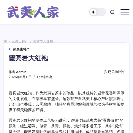
跳
至
正
武
文
夷
人
家
家
武夷山特产
霞宾岩大红袍
/
/
武夷山特产
霞宾岩大红袍
霞
作者
Admin
已关闭评论
宾
2026年5月11日
1 分钟阅读
岩
大
红
霞宾岩大红袍，作为武夷岩茶中的珍品，以其独特的岩骨花香和深厚
袍
的文化底蕴，在茶界享有盛誉。这款茶产自武夷山核心产区霞宾岩，
此处山峦叠嶂，云雾缭绕，独特的丹霞地貌和微域气候为茶树生长提
供了得天独厚的环境。
霞宾岩大红袍的制作工艺极为讲究，遵循传统武夷岩茶“看青做青”的
原则，经过萎凋、做青、杀青、揉捻、烘焙等多道工序，其中“炭焙”
是关键，能激发茶叶的醇厚香气和甘甜滋味。成品茶条索紧结，色泽