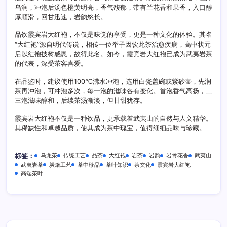
乌润，冲泡后汤色橙黄明亮，香气馥郁，带有兰花香和果香，入口醇
厚顺滑，回甘迅速，岩韵悠长。
品饮霞宾岩大红袍，不仅是味觉的享受，更是一种文化的体验。其名
“大红袍”源自明代传说，相传一位举子因饮此茶治愈疾病，高中状元
后以红袍披树感恩，故得此名。如今，霞宾岩大红袍已成为武夷岩茶
的代表，深受茶客喜爱。
在品鉴时，建议使用100℃沸水冲泡，选用白瓷盖碗或紫砂壶，先润
茶再冲泡，可冲泡多次，每一泡的滋味各有变化。首泡香气高扬，二
三泡滋味醇和，后续茶汤渐淡，但甘甜犹存。
霞宾岩大红袍不仅是一种饮品，更承载着武夷山的自然与人文精华。
其稀缺性和卓越品质，使其成为茶中瑰宝，值得细细品味与珍藏。
乌龙茶
传统工艺
品茶
大红袍
岩茶
岩韵
岩骨花香
武夷山
标签：
武夷岩茶
炭焙工艺
茶中珍品
茶叶知识
茶文化
霞宾岩大红袍
高端茶叶