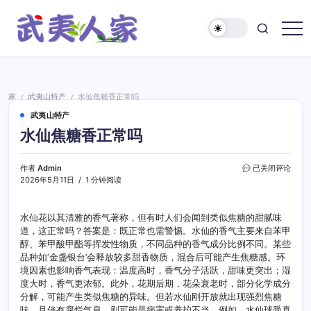
跳
至
正
武
文
夷
人
家
家
武夷山特产
水仙焦糖香正常吗
/
/
武夷山特产
水仙焦糖香正常吗
水
作者
Admin
已关闭评论
仙
2026年5月11日
1 分钟阅读
焦
糖
香
水仙花以其清雅的香气著称，但有时人们会闻到类似焦糖的甜腻味
正
道，这正常吗？答案是：既正常也需警惕。水仙的香气主要来自苯甲
常
醇、苯甲酸甲酯等挥发性物质，不同品种的香气成分比例不同。某些
吗
品种如‘金盏银台’会释放较多甜香物质，混合后可能产生焦糖感。环
境因素也影响香气表现：温度高时，香气分子活跃，甜味更突出；湿
度大时，香气更浓郁。此外，花期后期，花朵衰老时，部分化学成分
分解，可能产生类似焦糖的异味。但若水仙刚开放就出现强烈焦糖
味，且伴有腐烂气息，则可能是病害或养护不当。例如，水仙球受真