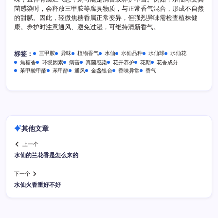
菌感染时，会释放三甲胺等腐臭物质，与正常香气混合，形成不自然
的甜腻。因此，轻微焦糖香属正常变异，但强烈异味需检查植株健
康。养护时注意通风、避免过湿，可维持清新香气。
三甲胺
异味
植物香气
水仙
水仙品种
水仙球
水仙花
标签：
焦糖香
环境因素
病害
真菌感染
花卉养护
花期
花香成分
苯甲酸甲酯
苯甲醇
通风
金盏银台
香味异常
香气
其他文章
上一个
水仙的兰花香是怎么来的
下一个
水仙火香重好不好