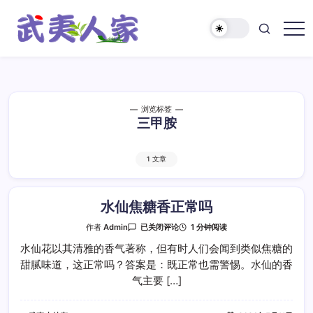
跳
至
正
武
文
夷
人
家
浏览标签
三甲胺
1 文章
水仙焦糖香正常吗
水
1 分钟阅读
作者
Admin
已关闭评论
仙
焦
水仙花以其清雅的香气著称，但有时人们会闻到类似焦糖的
糖
甜腻味道，这正常吗？答案是：既正常也需警惕。水仙的香
香
正
气主要 […]
常
吗