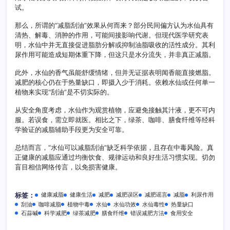
试。
那么，所谓的“减脂刮油”效果从何而来？部分民间偏方认为水仙具有
清热、解毒、消肿的作用，可能间接影响代谢。但现代医学研究表
明，水仙中并无直接促进脂肪分解或抑制油脂吸收的活性成分。其利
尿作用可能造成短期体重下降，但这只是水分流失，并非真正减脂。
此外，水仙的香气虽能舒缓情绪，但并无证据表明闻香能直接燃脂。
减肥的核心仍在于热量缺口，即摄入少于消耗。依赖水仙或任何单一
植物来实现“刮油”是不切实际的。
从安全角度考虑，水仙作为观赏植物，应避免接触其汁液，更不可内
服。若误食，需立即就医。相比之下，绿茶、咖啡、膳食纤维等经科
学验证的减脂辅助手段更为安全可靠。
总结而言，“水仙可以减脂刮油”缺乏科学依据，且存在中毒风险。真
正健康的减脂应通过均衡饮食、规律运动和良好生活习惯实现。切勿
盲目相信网络传言，以免损害健康。
健康减脂
健康生活
减肥
减肥误区
减肥谣言
减脂
利尿作用
标签：
刮油
咖啡减脂
植物中毒
水仙
水仙功效
水仙毒性
热量缺口
石蒜碱
科学减肥
绿茶减肥
膳食纤维
错误减肥方法
食用安全