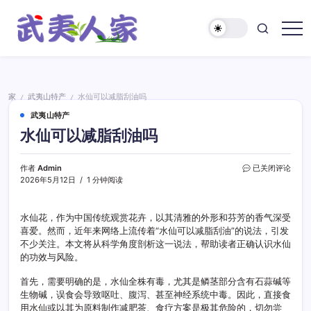
跳
至
正
武
文
夷
人
家
家
武夷山特产
水仙可以减脂刮油吗
/
/
武夷山特产
水仙可以减脂刮油吗
水
作者
Admin
已关闭评论
仙
2026年5月12日
1 分钟阅读
可
以
减
水仙花，作为中国传统观赏花卉，以其清雅的外形和芬芳的香气深受
脂
喜爱。然而，近年来网络上流传着“水仙可以减脂刮油”的说法，引发
刮
不少关注。本文将从科学角度剖析这一说法，帮助读者正确认识水仙
油
的功效与风险。
吗
首先，需要明确的是，水仙全株有毒，尤其是鳞茎部分含有石蒜碱等
生物碱，误食会导致呕吐、腹泻、甚至神经系统中毒。因此，直接食
用水仙或以其为原料制作减肥茶、食疗方案是极其危险的，切勿尝