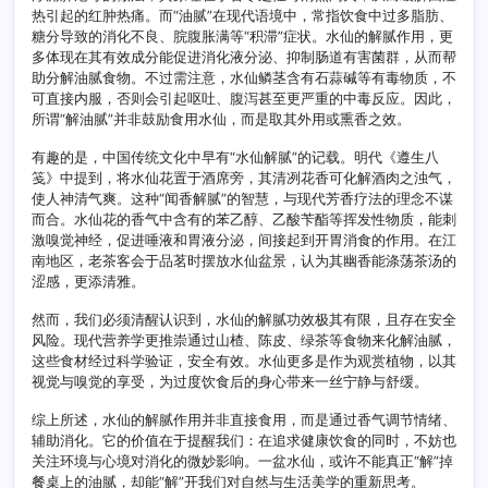
热引起的红肿热痛。而“油腻”在现代语境中，常指饮食中过多脂肪、
糖分导致的消化不良、脘腹胀满等“积滞”症状。水仙的解腻作用，更
多体现在其有效成分能促进消化液分泌、抑制肠道有害菌群，从而帮
助分解油腻食物。不过需注意，水仙鳞茎含有石蒜碱等有毒物质，不
可直接内服，否则会引起呕吐、腹泻甚至更严重的中毒反应。因此，
所谓“解油腻”并非鼓励食用水仙，而是取其外用或熏香之效。
有趣的是，中国传统文化中早有“水仙解腻”的记载。明代《遵生八
笺》中提到，将水仙花置于酒席旁，其清冽花香可化解酒肉之浊气，
使人神清气爽。这种“闻香解腻”的智慧，与现代芳香疗法的理念不谋
而合。水仙花的香气中含有的苯乙醇、乙酸苄酯等挥发性物质，能刺
激嗅觉神经，促进唾液和胃液分泌，间接起到开胃消食的作用。在江
南地区，老茶客会于品茗时摆放水仙盆景，认为其幽香能涤荡茶汤的
涩感，更添清雅。
然而，我们必须清醒认识到，水仙的解腻功效极其有限，且存在安全
风险。现代营养学更推崇通过山楂、陈皮、绿茶等食物来化解油腻，
这些食材经过科学验证，安全有效。水仙更多是作为观赏植物，以其
视觉与嗅觉的享受，为过度饮食后的身心带来一丝宁静与舒缓。
综上所述，水仙的解腻作用并非直接食用，而是通过香气调节情绪、
辅助消化。它的价值在于提醒我们：在追求健康饮食的同时，不妨也
关注环境与心境对消化的微妙影响。一盆水仙，或许不能真正“解”掉
餐桌上的油腻，却能“解”开我们对自然与生活美学的重新思考。