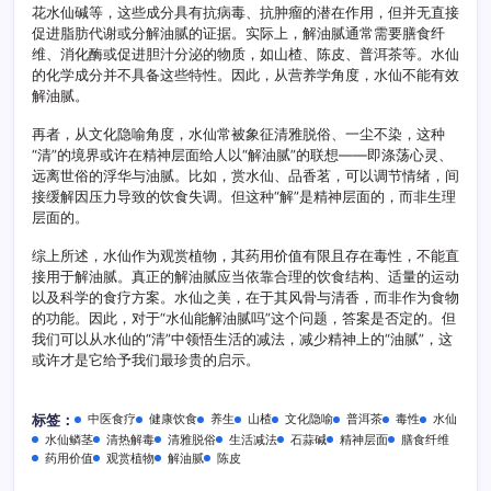
花水仙碱等，这些成分具有抗病毒、抗肿瘤的潜在作用，但并无直接
促进脂肪代谢或分解油腻的证据。实际上，解油腻通常需要膳食纤
维、消化酶或促进胆汁分泌的物质，如山楂、陈皮、普洱茶等。水仙
的化学成分并不具备这些特性。因此，从营养学角度，水仙不能有效
解油腻。
再者，从文化隐喻角度，水仙常被象征清雅脱俗、一尘不染，这种
“清”的境界或许在精神层面给人以“解油腻”的联想——即涤荡心灵、
远离世俗的浮华与油腻。比如，赏水仙、品香茗，可以调节情绪，间
接缓解因压力导致的饮食失调。但这种“解”是精神层面的，而非生理
层面的。
综上所述，水仙作为观赏植物，其药用价值有限且存在毒性，不能直
接用于解油腻。真正的解油腻应当依靠合理的饮食结构、适量的运动
以及科学的食疗方案。水仙之美，在于其风骨与清香，而非作为食物
的功能。因此，对于“水仙能解油腻吗”这个问题，答案是否定的。但
我们可以从水仙的“清”中领悟生活的减法，减少精神上的“油腻”，这
或许才是它给予我们最珍贵的启示。
中医食疗
健康饮食
养生
山楂
文化隐喻
普洱茶
毒性
水仙
标签：
水仙鳞茎
清热解毒
清雅脱俗
生活减法
石蒜碱
精神层面
膳食纤维
药用价值
观赏植物
解油腻
陈皮