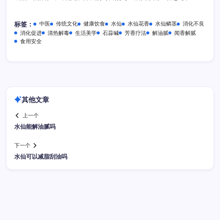
中医
传统文化
健康饮食
水仙
水仙花香
水仙鳞茎
消化不良
标签：
消化促进
清热解毒
生活美学
石蒜碱
芳香疗法
解油腻
闻香解腻
食用安全
其他文章
上一个
水仙能解油腻吗
下一个
水仙可以减脂刮油吗