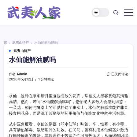
跳
至
正
武
文
夷
人
家
家
武夷山特产
水仙能解油腻吗
/
/
武夷山特产
水仙能解油腻吗
水
作者
Admin
已关闭评论
仙
2026年5月12日
1 分钟阅读
能
解
油
水仙，这种在寒冬腊月里凌波绽放的花卉，常被文人墨客赞颂其清雅
腻
高洁。然而，若问“水仙能解油腻吗”，恐怕绝大多数人会感到困惑：
吗
一朵花，如何与餐桌上的油腻挂钩？事实上，水仙的解腻功能并非直
接食用花朵，而是源于其鳞茎的药用价值与传统文化中的生活智慧。
从中医角度看，水仙的鳞茎（即水仙球）味苦、辛，性寒，有小毒，
具有清热解毒、散结消肿的功效。在民间，曾有利用水仙鳞茎外敷治
疗痈肿疮毒的做法，其原理在于苦寒之性可清热泻火，从而缓解因湿