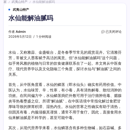
家
武夷山特产
水仙能解油腻吗
/
/
武夷山特产
水仙能解油腻吗
水
作者
Admin
已关闭评论
仙
2026年5月12日
1 分钟阅读
能
解
油
水仙，又称雅蒜、金盏银台，是冬春季节常见的观赏花卉。它清雅芬
腻
芳，常被文人墨客赋予高洁的寓意。但“水仙能解油腻吗”这个问题，
吗
似乎将风雅的植物与日常的饮食健康联系在了一起。本文将从中医食
疗、现代营养学以及文化隐喻三个角度，探讨水仙与“解油腻”之间的
关系。
首先，从中医角度看，水仙的鳞茎（即水仙头）确实有药用价值。中
医认为，水仙味苦、辛，性寒，有小毒，具有清热解毒、散结消肿的
功效。在民间偏方中，水仙鳞茎捣烂外敷可用于治疗痈肿疮毒、腮腺
炎等热毒壅盛之症。所谓“解油腻”，在中医语境中常指化解过食肥甘
厚味导致的脾胃积滞、湿热内生。水仙的苦寒之性确实有助于清热，
但因其有毒，内服须极其谨慎，通常不用于食疗。因此，直接食用水
仙来解油腻是不科学的，甚至可能中毒。
其次，从现代营养学来看，水仙鳞茎含有多种生物碱，如石蒜碱、多