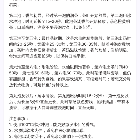
岩韵。
第二泡：香气初显。经过第一泡的润茶，茶叶开始舒展。第二泡用沸
水冲泡，时间延长至15-20秒。此泡茶汤香气开始释放，汤色橙黄明
亮，口感尚醇。注意不要浸泡过久，以免苦涩。
第三泡至第五泡：最佳品饮期。这是水仙的精华阶段。第三泡出汤时
间约20-25秒，第四泡25-30秒，第五泡30-35秒。随着冲泡次数增
加，茶叶内含物质逐渐析出，茶汤滋味饱满，香气馥郁，岩韵明显。
每泡之间可适当延长5秒，以保持口感平衡。
第六泡至第八泡：耐泡阶段。水仙以耐泡著称，第六泡出汤时间40-
50秒，第七泡50-60秒，第八泡60-70秒。此时茶汤滋味变淡，但仍
有甜醇感，香气转为幽雅。如果喜欢淡茶，可缩短时间；若想充分释
放剩余物质，可延长至1分钟以上。
第九泡及以后：尾水阶段。第九泡出汤时间1.5-2分钟，第十泡及以
后可延长至3分钟甚至更长。此时茶汤颜色变浅，滋味清甜，带有木
质香。可根据个人口味调整浸泡时间，直至无味。
注意事项：
1. 使用100℃沸水冲泡，能更好激发水仙的香气。
2. 水质以软水为佳，避免自来水影响口感。
3. 每泡出汤要沥干，避免余水影响下一泡浓度。