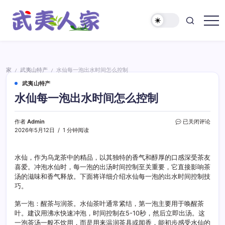
跳
至
正
武
文
夷
人
家
家
武夷山特产
水仙每一泡出水时间怎么控制
/
/
武夷山特产
水仙每一泡出水时间怎么控制
水
作者
Admin
已关闭评论
仙
2026年5月12日
1 分钟阅读
每
一
泡
水仙，作为乌龙茶中的精品，以其独特的香气和醇厚的口感深受茶友
出
喜爱。冲泡水仙时，每一泡的出汤时间控制至关重要，它直接影响茶
水
汤的滋味和香气释放。下面将详细介绍水仙每一泡的出水时间控制技
时
巧。
间
怎
第一泡：醒茶与润茶。水仙茶叶通常紧结，第一泡主要用于唤醒茶
么
叶。建议用沸水快速冲泡，时间控制在5-10秒，然后立即出汤。这
控
一泡茶汤一般不饮用，而是用来温润茶具或闻香，能初步感受水仙的
制