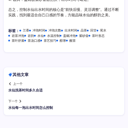
总之，控制水仙出水时间的核心是“前快后慢、灵活调整”。通过不断
实践，找到最适合自己口感的节奏，方能品味水仙的醇韵之美。
兰香
冲泡时间
冲泡次数
出水时间
品茶
回甘
尾水
标签：
岩茶冲泡
岩韵
水仙
水温控制
盖碗冲泡
紫砂壶
茶叶形态
茶叶舒展
茶汤口感
茶艺技巧
醇厚
醒茶
其他文章
上一个
水仙洗茶时间多久合适
下一个
水仙每一泡出水时间怎么控制