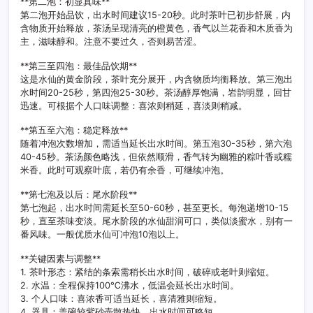
**第二泡：初显真味**
第二泡开始品饮，出水时间建议15-20秒。此时茶叶已初步舒展，内
含物质开始释放，茶汤呈现清亮的橙黄色，香气以兰花香和木质香为
主，滋味醇和。注意不要过久，否则易苦涩。
**第三至四泡：最佳品饮期**
这是水仙的黄金阶段，茶叶充分展开，内含物质均衡释放。第三泡出
水时间20-25秒，第四泡25-30秒。茶汤醇厚饱满，岩韵明显，回甘
迅速。可根据个人口味调整：喜浓则稍延，喜淡则稍减。
**第五至六泡：稳定释放**
随着冲泡次数增加，需适当延长出水时间。第五泡30-35秒，第六泡
40-45秒。茶汤颜色略浅，但依然顺滑，香气转为幽雅的粽叶香或糯
米香。此时可观察叶底，若仍有余香，可继续冲泡。
**第七泡及以后：尾水阶段**
第七泡起，出水时间需延长至50-60秒，甚至更长。每泡递增10-15
秒，直至茶味变淡。尾水阶段的水仙甜润可口，类似淡蜜水，别有一
番风味。一般优质水仙可冲泡10泡以上。
**关键因素与调整**
1. 茶叶形态：紧结的条索需稍长出水时间，破碎或老叶则缩短。
2. 水温：全程保持100℃沸水，低温会延长出水时间。
3. 个人口味：喜浓香可适当延长，喜清雅则缩短。
4. 器具：盖碗较紫砂壶散热快，出水时间可略短。