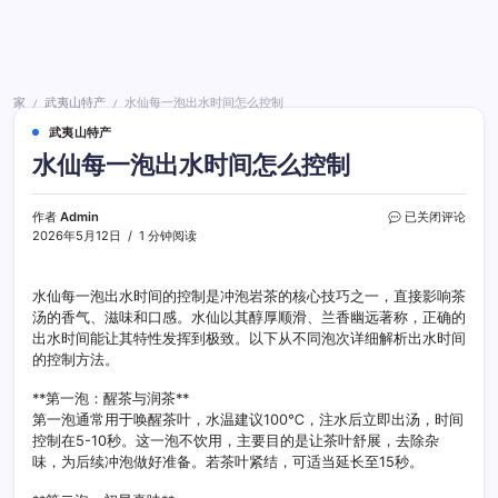
家
武夷山特产
水仙每一泡出水时间怎么控制
/
/
武夷山特产
水仙每一泡出水时间怎么控制
水
作者
Admin
已关闭评论
仙
2026年5月12日
1 分钟阅读
每
一
泡
水仙每一泡出水时间的控制是冲泡岩茶的核心技巧之一，直接影响茶
出
汤的香气、滋味和口感。水仙以其醇厚顺滑、兰香幽远著称，正确的
水
出水时间能让其特性发挥到极致。以下从不同泡次详细解析出水时间
时
的控制方法。
间
怎
**第一泡：醒茶与润茶**
么
第一泡通常用于唤醒茶叶，水温建议100℃，注水后立即出汤，时间
控
控制在5-10秒。这一泡不饮用，主要目的是让茶叶舒展，去除杂
制
味，为后续冲泡做好准备。若茶叶紧结，可适当延长至15秒。