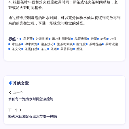
4. 根据茶叶年份和焙火程度微调时间：新茶或轻火茶时间稍短，老
茶或足火茶时间稍长。
通过精准控制每泡的出水时间，可以充分体验水仙从初绽到绽放再到
余韵的完整过程，享受一场味觉与嗅觉的盛宴。
乌龙茶
冲泡时间
出水时间控制
品茶步骤
岩茶
岩韵
水仙
标签：
水仙茶
沸水冲泡
泡茶技巧
泡茶时间表
耐泡度
茶叶品鉴
茶叶浸泡
茶文化
茶汤口感
茶艺
茶道
茶香释放
醒茶
其他文章
上一个
水仙每一泡出水时间怎么控制
下一个
轻火水仙和足火出水节奏一样吗