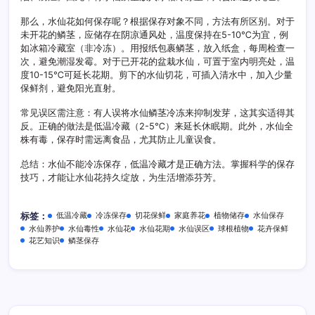
那么，水仙花如何保存呢？根据保存对象不同，方法有所区别。对于
未开花的鳞茎，应储存在阴凉通风处，温度保持在5-10℃为宜，例
如冰箱冷藏室（非冷冻）。用报纸包裹鳞茎，放入纸盒，每周检查一
次，避免潮湿发霉。对于已开花的盆栽水仙，可置于室内明亮处，温
度10-15℃可延长花期。剪下的水仙切花，可插入清水中，加入少量
保鲜剂，避免阳光直射。
常见误区需注意：有人误将水仙鳞茎冷冻来抑制发芽，这其实适得其
反。正确的做法是低温冷藏（2-5℃）来延长休眠期。此外，水仙全
株有毒，保存时需远离食品，尤其防止儿童误食。
总结：水仙不能冷冻保存，低温冷藏才是正确方法。掌握科学的保存
技巧，才能让水仙花持久绽放，为生活增添芬芳。
低温冷藏
冷冻保存
切花保鲜
家庭养花
植物储存
水仙保存
标签：
水仙养护
水仙毒性
水仙花
水仙花期
水仙误区
球根植物
花卉保鲜
花艺知识
鳞茎保存