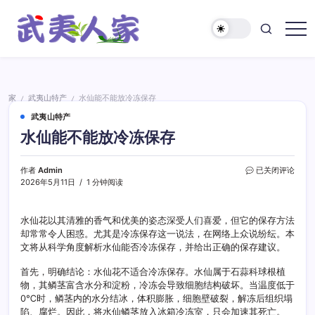
跳
至
正
武
文
夷
人
家
家
武夷山特产
水仙能不能放冷冻保存
/
/
武夷山特产
水仙能不能放冷冻保存
水
作者
Admin
已关闭评论
仙
2026年5月11日
1 分钟阅读
能
不
能
水仙花以其清雅的香气和优美的姿态深受人们喜爱，但它的保存方法
放
却常常令人困惑。尤其是冷冻保存这一说法，在网络上众说纷纭。本
冷
文将从科学角度解析水仙能否冷冻保存，并给出正确的保存建议。
冻
保
首先，明确结论：水仙花不适合冷冻保存。水仙属于石蒜科球根植
存
物，其鳞茎富含水分和淀粉，冷冻会导致细胞结构破坏。当温度低于
0℃时，鳞茎内的水分结冰，体积膨胀，细胞壁破裂，解冻后组织塌
陷、腐烂。因此，将水仙鳞茎放入冰箱冷冻室，只会加速其死亡。