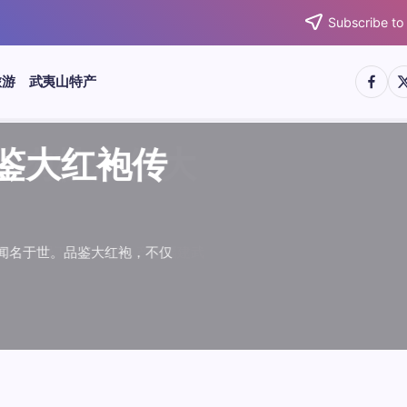
Subscribe to
https:/
htt
旅游
武夷山特产
武夷水仙
武夷肉桂
典岩茶对
肉桂水仙
桂水仙大
大红袍传
武夷水仙
武夷肉桂
典岩茶对
肉桂水仙
鉴大红袍传
品肉桂水仙大
品鉴大红袍传
品鉴武夷水仙
品鉴武夷肉桂
款经典岩茶对
品鉴肉桂水仙
品肉桂水仙大
绵长而备受茶客青睐。品
名源于香叶似肉桂，更因
所谓岩韵，是茶叶在武夷
大红袍作为岩茶代表，其
下来。岩茶，产自福建武
于世。品鉴大红袍，不仅
绵长而备受茶客青睐。品
名源于香叶似肉桂，更因
所谓岩韵，是茶叶在武夷
大红袍作为岩茶代表，其
”闻名于世。品鉴大红袍，不仅
，让时光慢下来。岩茶，产自福建武
花香”闻名于世。品鉴大红袍，不仅
顺滑、底蕴绵长而备受茶客青睐。品
中翘楚。其名源于香叶似肉桂，更因
闻名于世。所谓岩韵，是茶叶在武夷
桂、水仙、大红袍作为岩茶代表，其
，让时光慢下来。岩茶，产自福建武