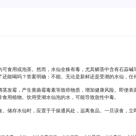
为可食用或泡茶。然而，水仙全株有毒，尤其鳞茎中含有石蒜碱
了还能喝吗？答案明确：不能。无论是新鲜还是受潮的水仙，任
鳞茎发霉，产生黄曲霉毒素等致癌物质，增加健康风险。即便表
非食用植物。饮用受潮水仙泡的水，可能导致急性中毒。
食。储存水仙时，应置于干燥通风处，远离食品。一旦误食，立