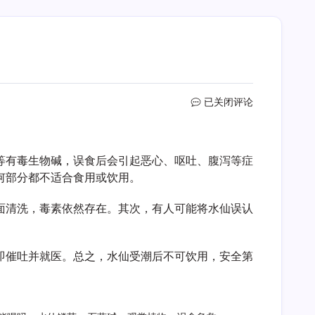
水
已关闭评论
仙
受
潮
等有毒生物碱，误食后会引起恶心、呕吐、腹泻等症
了
还
何部分都不适合食用或饮用。
能
喝
面清洗，毒素依然存在。其次，有人可能将水仙误认
吗
即催吐并就医。总之，水仙受潮后不可饮用，安全第