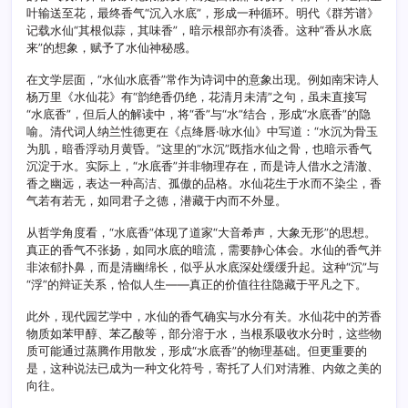
叶输送至花，最终香气“沉入水底”，形成一种循环。明代《群芳谱》
记载水仙“其根似蒜，其味香”，暗示根部亦有淡香。这种“香从水底
来”的想象，赋予了水仙神秘感。
在文学层面，“水仙水底香”常作为诗词中的意象出现。例如南宋诗人
杨万里《水仙花》有“韵绝香仍绝，花清月未清”之句，虽未直接写
“水底香”，但后人的解读中，将“香”与“水”结合，形成“水底香”的隐
喻。清代词人纳兰性德更在《点绛唇·咏水仙》中写道：“水沉为骨玉
为肌，暗香浮动月黄昏。”这里的“水沉”既指水仙之骨，也暗示香气
沉淀于水。实际上，“水底香”并非物理存在，而是诗人借水之清澈、
香之幽远，表达一种高洁、孤傲的品格。水仙花生于水而不染尘，香
气若有若无，如同君子之德，潜藏于内而不外显。
从哲学角度看，“水底香”体现了道家“大音希声，大象无形”的思想。
真正的香气不张扬，如同水底的暗流，需要静心体会。水仙的香气并
非浓郁扑鼻，而是清幽绵长，似乎从水底深处缓缓升起。这种“沉”与
“浮”的辩证关系，恰似人生——真正的价值往往隐藏于平凡之下。
此外，现代园艺学中，水仙的香气确实与水分有关。水仙花中的芳香
物质如苯甲醇、苯乙酸等，部分溶于水，当根系吸收水分时，这些物
质可能通过蒸腾作用散发，形成“水底香”的物理基础。但更重要的
是，这种说法已成为一种文化符号，寄托了人们对清雅、内敛之美的
向往。