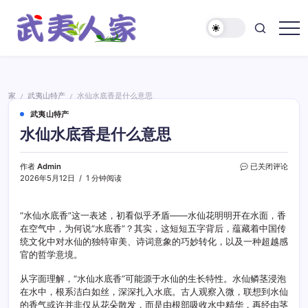
跳
至
正
武
文
夷
人
家
家
武夷山特产
水仙水底香是什么意思
/
/
武夷山特产
水仙水底香是什么意思
水
作者
Admin
已关闭评论
仙
2026年5月12日
1 分钟阅读
水
底
香
“水仙水底香”这一表述，初看似乎矛盾——水仙花明明开在水面，香
是
在空气中，为何说“水底香”？其实，这短短五字背后，蕴藏着中国传
什
统文化中对水仙的独特审美、诗词意象的巧妙转化，以及一种超越感
么
官的哲学意境。
意
思
从字面理解，“水仙水底香”可能源于水仙的生长特性。水仙鳞茎浸泡
在水中，根系洁白如丝，深深扎入水底。古人观察入微，联想到水仙
的香气或许并非仅从花朵散发，而是由根部吸收水中精华，再经由茎