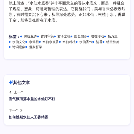
综上所述，“水仙水底香”并非字面意义的香从水底来，而是一种融合
了观察、想象、诗意与哲理的表达。它提醒我们，美与香未必轰轰烈
烈，有时需要沉下心来，从最深处感受。正如水仙，根植于水，香飘
于空，却将灵魂留在了水底。
传统花卉
古典审美
君子之德
园艺知识
暗香浮动
杨万里
标签：
水仙文化
水仙根
水仙水底香
水仙种植
水仙香气
清香
纳兰性德
诗词意象
道家哲学
其他文章
上一个
香气飘而落水差的水仙好不好
下一个
如何辨别水仙人工香精香