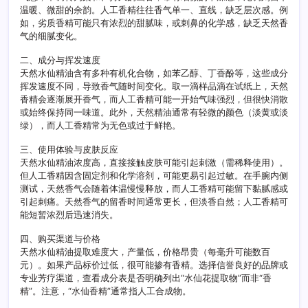
温暖、微甜的余韵。人工香精往往香气单一、直线，缺乏层次感。例
如，劣质香精可能只有浓烈的甜腻味，或刺鼻的化学感，缺乏天然香
气的细腻变化。
二、成分与挥发速度
天然水仙精油含有多种有机化合物，如苯乙醇、丁香酚等，这些成分
挥发速度不同，导致香气随时间变化。取一滴样品滴在试纸上，天然
香精会逐渐展开香气，而人工香精可能一开始气味强烈，但很快消散
或始终保持同一味道。此外，天然精油通常有轻微的颜色（淡黄或淡
绿），而人工香精常为无色或过于鲜艳。
三、使用体验与皮肤反应
天然水仙精油浓度高，直接接触皮肤可能引起刺激（需稀释使用）。
但人工香精因含固定剂和化学溶剂，可能更易引起过敏。在手腕内侧
测试，天然香气会随着体温慢慢释放，而人工香精可能留下黏腻感或
引起刺痛。天然香气的留香时间通常更长，但淡香自然；人工香精可
能短暂浓烈后迅速消失。
四、购买渠道与价格
天然水仙精油提取难度大，产量低，价格昂贵（每毫升可能数百
元）。如果产品标价过低，很可能掺有香精。选择信誉良好的品牌或
专业芳疗渠道，查看成分表是否明确列出“水仙花提取物”而非“香
精”。注意，“水仙香精”通常指人工合成物。