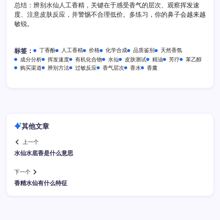
总结：辨别水仙人工香精，关键在于感受香气的层次、观察挥发速
度、注意皮肤反应，并警惕不合理低价。多练习，你的鼻子会越来越
敏锐。
丁香酚
人工香精
价格
化学合成
品质鉴别
天然香氛
标签：
成分分析
挥发速度
有机化合物
水仙
皮肤测试
精油
芳疗
苯乙醇
购买渠道
辨别方法
过敏反应
香气层次
香水
香薰
其他文章
上一个
水仙水底香是什么意思
下一个
香精水仙有什么特征