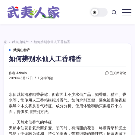
跳
至
正
武
文
夷
人
家
家
武夷山特产
如何辨别水仙人工香精香
/
/
武夷山特产
如何辨别水仙人工香精香
如
作者
Admin
已关闭评论
何
2026年5月12日
1 分钟阅读
辨
别
水
水仙以其清雅幽香著称，但市面上不少水仙产品，如香薰、精油、香
仙
水等，常使用人工香精模拟其香气。如何辨别真假，避免被廉价香精
人
误导？本文将从香气特征、成分分析、使用体验和购买渠道四个方
工
面，提供实用辨别方法。
香
精
一、天然水仙香气的特征
香
天然水仙花香复杂而多变。初闻时，有清甜的花香，略带青草和泥土
气息；中调转为柔和、持久的幽香，带有细微的辛辣感；尾调则留下