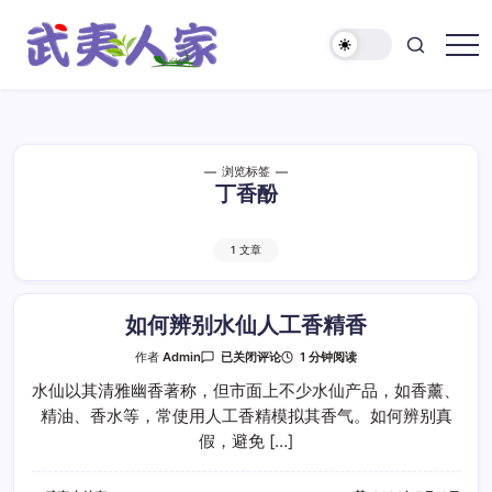
跳
至
正
武
文
夷
人
家
浏览标签
丁香酚
1 文章
如何辨别水仙人工香精香
如
1 分钟阅读
作者
Admin
已关闭评论
何
辨
水仙以其清雅幽香著称，但市面上不少水仙产品，如香薰、
别
精油、香水等，常使用人工香精模拟其香气。如何辨别真
水
仙
假，避免 […]
人
工
香
精