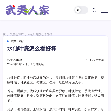
跳
至
正
武
文
夷
人
家
家
武夷山特产
水仙叶底怎么看好坏
/
/
武夷山特产
水仙叶底怎么看好坏
水
作者
Admin
已关闭评论
仙
2026年5月12日
1 分钟阅读
叶
底
怎
水仙叶底，即冲泡后舒展的叶片，是判断水仙茶品质的重要依据。观
么
察叶底，可从嫩度、匀整度、色泽、活性等方面入手。
看
好
首先，看嫩度。优质水仙叶底应柔嫩肥厚，叶质软韧，手按有弹性。
坏
若叶底硬挺、粗糙，则原料较老。嫩度好的叶底，叶脉清晰，锯齿明
显。
其次，观匀整度。上等水仙叶底大小均匀，叶片完整，少有碎末。若