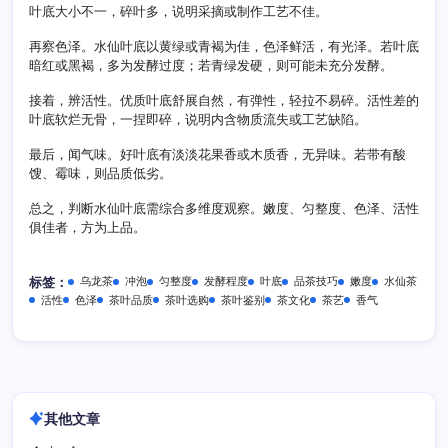
叶底大小不一，碎叶多，说明采摘或制作工艺不佳。
再察色泽。水仙叶底以黄绿或青褐为佳，色泽鲜活，有光泽。若叶底
暗红或黑褐，多为发酵过度；若青绿发硬，则可能未充分发酵。
接着，辨活性。优质叶底舒展自然，有弹性，轻拉不易碎。活性差的
叶底软烂无骨，一捏即碎，说明内含物质流失或工艺缺陷。
最后，闻气味。好叶底有淡淡花果香或木质香，无异味。若带有酸
馊、霉味，则品质低劣。
总之，判断水仙叶底需综合多维度观察。嫩度、匀整度、色泽、活性
俱佳者，方为上品。
乌龙茶
冲泡
匀整度
发酵程度
叶底
品茶技巧
嫩度
水仙茶
标签：
活性
色泽
茶叶品质
茶叶选购
茶叶鉴别
茶文化
茶艺
香气
其他文章