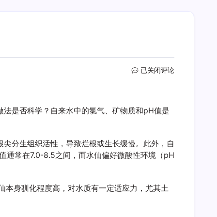
自
已关闭评论
来
水
直
做法是否科学？自来水中的氯气、矿物质和pH值是
接
泡
水
仙
根尖分生组织活性，导致烂根或生长缓慢。此外，自
可
常在7.0-8.5之间，而水仙偏好微酸性环境（pH
以
吗
仙本身驯化程度高，对水质有一定适应力，尤其土