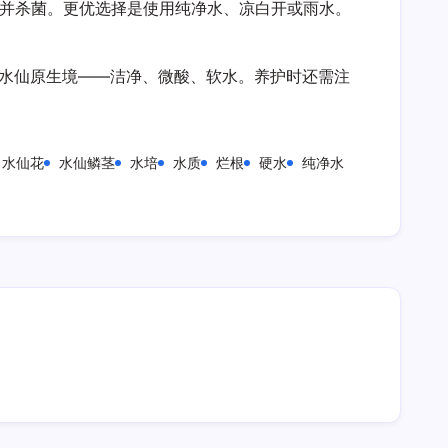
度并杀菌。更优选择是使用纯净水、凉白开或雨水。
拟水仙原生境——洁净、微酸、软水。养护时还需注
水仙花
水仙鳞茎
水培
水质
烂根
硬水
纯净水