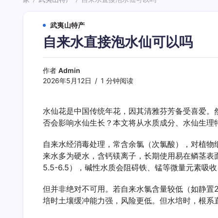
/
/
武夷山特产
自来水直接泡水仙可以吗
作者
Admin
2026年5月12日
1 分钟阅读
水仙花是中国传统年花，因其清雅芬芳备受喜爱。
否会影响水仙生长？本文将从水质成分、水仙生理
自来水经消毒处理，常含余氯（次氯酸），对植物
来水多为硬水，含钙镁离子，长期使用易在鳞茎表面形
5.5-6.5），碱性水质会阻碍铁、锰等微量元素吸
但并非绝对不可用。若自来水氯含量较低（如静置
培时土壤缓冲能力强，风险更低。但水培时，根系