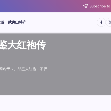
Subscribe to
https:/
htt
旅游
武夷山特产
武夷水仙
武夷肉桂
典岩茶对
肉桂水仙
桂水仙大
大红袍传
武夷水仙
武夷肉桂
典岩茶对
肉桂水仙
鉴大红袍传
品肉桂水仙大
品鉴大红袍传
品鉴武夷水仙
品鉴武夷肉桂
款经典岩茶对
品鉴肉桂水仙
品肉桂水仙大
绵长而备受茶客青睐。品
名源于香叶似肉桂，更因
所谓岩韵，是茶叶在武夷
大红袍作为岩茶代表，其
下来。岩茶，产自福建武
于世。品鉴大红袍，不仅
绵长而备受茶客青睐。品
名源于香叶似肉桂，更因
所谓岩韵，是茶叶在武夷
大红袍作为岩茶代表，其
”闻名于世。品鉴大红袍，不仅
，让时光慢下来。岩茶，产自福建武
花香”闻名于世。品鉴大红袍，不仅
顺滑、底蕴绵长而备受茶客青睐。品
中翘楚。其名源于香叶似肉桂，更因
闻名于世。所谓岩韵，是茶叶在武夷
桂、水仙、大红袍作为岩茶代表，其
，让时光慢下来。岩茶，产自福建武