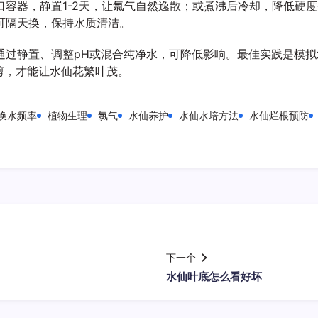
口容器，静置1-2天，让氯气自然逸散；或煮沸后冷却，降低硬
可隔天换，保持水质清洁。
通过静置、调整pH或混合纯净水，可降低影响。最佳实践是模
修剪，才能让水仙花繁叶茂。
换水频率
植物生理
氯气
水仙养护
水仙水培方法
水仙烂根预防
下一个
水仙叶底怎么看好坏