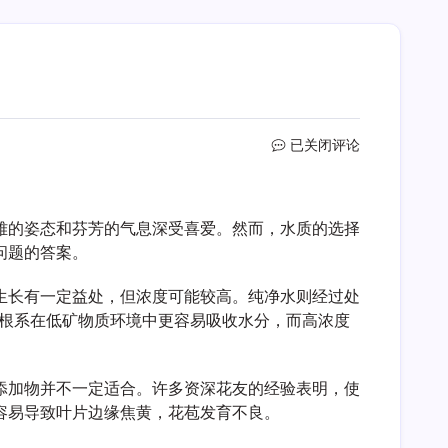
泡
已关闭评论
水
仙
用
雅的姿态和芬芳的气息深受喜爱。然而，水质的选择
矿
泉
问题的答案。
水
还
生长有一定益处，但浓度可能较高。纯净水则经过处
是
的根系在低矿物质环境中更容易吸收水分，而高浓度
纯
净
水
添加物并不一定适合。许多资深花友的经验表明，使
容易导致叶片边缘焦黄，花苞发育不良。