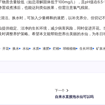
质含量较低（如总溶解固体低于100mg/L），且pH值在6.5
静置或煮沸后，也能达到类似效果，但需注意氯气残留。
水质清洁。换水时，可加入少量稀释的液肥，以补充养分。但切记
仙提供稳定、洁净的生长环境，减少病害风险，同时促进开花。
及时调整养护策略。希望本文能帮助您养出美丽的水仙，为冬日
开花
换水
水仙
水质
液肥
烂根
球根植物
生长环境
矿泉
下一个
自来水直接泡水仙可以吗