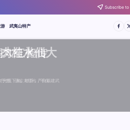
Subscribe to
https:/
htt
旅游
武夷山特产
武夷水仙
武夷肉桂
典岩茶对
肉桂水仙
桂水仙大
大红袍传
武夷水仙
武夷肉桂
典岩茶对
肉桂水仙
鉴大红袍传
品肉桂水仙大
品肉桂水仙大
品鉴大红袍传
品鉴武夷水仙
品鉴武夷肉桂
款经典岩茶对
品鉴肉桂水仙
绵长而备受茶客青睐。品
名源于香叶似肉桂，更因
所谓岩韵，是茶叶在武夷
大红袍作为岩茶代表，其
下来。岩茶，产自福建武
于世。品鉴大红袍，不仅
绵长而备受茶客青睐。品
名源于香叶似肉桂，更因
所谓岩韵，是茶叶在武夷
大红袍作为岩茶代表，其
闻名于世。品鉴大红袍，不仅
让时光慢下来。岩茶，产自福建武
，让时光慢下来。岩茶，产自福建武
花香”闻名于世。品鉴大红袍，不仅
顺滑、底蕴绵长而备受茶客青睐。品
中翘楚。其名源于香叶似肉桂，更因
闻名于世。所谓岩韵，是茶叶在武夷
桂、水仙、大红袍作为岩茶代表，其