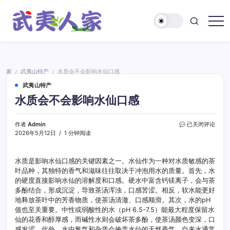
跳
至
正
武
文
夷
人
家
家
武夷山特产
水质会不会影响水仙口感
/
/
武夷山特产
水质会不会影响水仙口感
水
作者
Admin
已关闭评论
质
2026年5月12日
1 分钟阅读
会
不
会
水质是影响水仙口感的关键因素之一。水仙作为一种对水质敏感的茶
影
叶品种，其独特的香气和滋味往往取决于冲泡用水的质量。首先，水
响
的硬度直接影响水仙的溶解度和口感。硬水中富含钙镁离子，会与茶
水
多酚结合，形成沉淀，导致茶汤浑浊，口感苦涩。相反，软水能更好
仙
地释放茶叶中的芳香物质，使茶汤清澈、口感顺滑。其次，水的pH
口
值也至关重要。中性或弱酸性的水（pH 6.5-7.5）能最大程度保留水
感
仙的花香和醇厚感，而碱性水则会破坏茶多酚，使茶汤颜色变深，口
感发涩。此外，水中氯气和杂质会掩盖水仙的天然香气。自来水通常