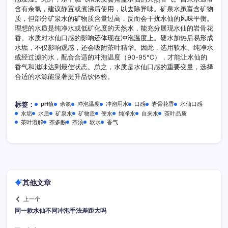
含有余氯，建议静置或煮沸后使用，以去除异味。矿泉水虽富含矿物
质，但部分矿泉水的矿物质含量过高，反而会干扰水仙的风味平衡。
理想的水质是纯净水或低矿化度的天然水，能充分展现水仙的岩骨花
香。水质对水仙口感的影响还体现在冲泡温度上。硬水加热后易形成
水垢，不仅影响观感，还会吸附茶叶精华。因此，选用软水、纯净水
或经过滤的水，配合合适的冲泡温度（90-95℃），才能让水仙的
香气和滋味达到最佳状态。总之，水质是水仙口感的重要变量，选择
合适的水源能显著提升品饮体验。
pH值
余氯
冲泡温度
冲泡用水
口感
岩骨花香
水仙口感
标签：
水垢
水质
矿泉水
矿物质
硬水
纯净水
自来水
茶叶品质
茶叶溶解
茶多酚
茶汤
软水
香气
其他文章
上一个
同一款水仙不同冲泡手法差距大吗