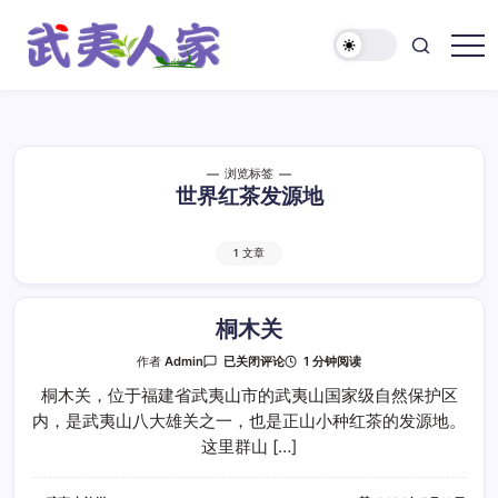
跳
至
正
武
文
夷
人
家
浏览标签
世界红茶发源地
1 文章
桐木关
桐
1 分钟阅读
作者
Admin
已关闭评论
木
关
桐木关，位于福建省武夷山市的武夷山国家级自然保护区
内，是武夷山八大雄关之一，也是正山小种红茶的发源地。
这里群山 […]