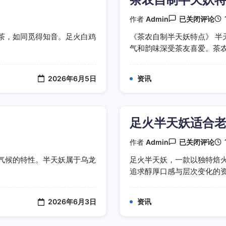
茶
作者
Admin
已关闭评论
农
自
茶，如同觅得知音。足火白鸡
《茶农自制半天妖特点》 半
制
气和韵味深受茶友喜爱。茶农自
半
天
妖
特
2026年6月5日
资讯
点
足火半天妖适合
足
作者
Admin
已关闭评论
火
半
气候的特性。半天妖属于乌龙
足火半天妖，一款以独特焙
天
追求醇厚口感与层次变化的资深
妖
适
合
老
2026年6月3日
资讯
茶
客