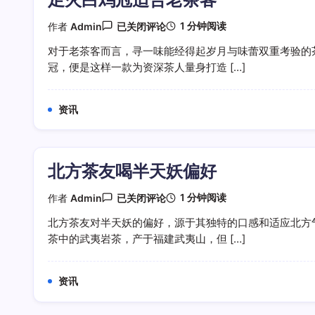
世
本
足
1 分钟阅读
作者
Admin
已关闭评论
味
火
白
对于老茶客而言，寻一味能经得起岁月与味蕾双重考验的
鸡
冠，便是这样一款为资深茶人量身打造 […]
冠
适
合
老
资讯
茶
客
北方茶友喝半天妖偏好
北
1 分钟阅读
作者
Admin
已关闭评论
方
茶
北方茶友对半天妖的偏好，源于其独特的口感和适应北方
友
茶中的武夷岩茶，产于福建武夷山，但 […]
喝
半
天
妖
资讯
偏
好