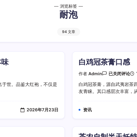
浏览标签
耐泡
94 文章
本味
白鸡冠茶膏口感
白
作者
Admin
已关闭评论
鸡
冠
名于世。品鉴大红袍，不仅是
白鸡冠茶膏，源自武夷岩茶
茶
友青睐。其口感层次丰富，从初
膏
口
感
2026年7月23日
资讯
茶农自制半天妖