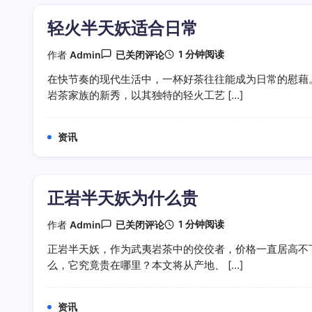
轻火半天妖适合日常
轻
1 分钟阅读
作者
Admin
已关闭评论
火
半
在快节奏的现代生活中，一杯好茶往往能成为日常的慰藉
天
岩茶家族的新秀，以其独特的轻火工艺 […]
妖
适
合
日
资讯
常
正岩半天妖为什么贵
正
1 分钟阅读
作者
Admin
已关闭评论
岩
半
正岩半天妖，作为武夷岩茶中的佼佼者，价格一直居高不
天
么，它究竟贵在哪里？本文将从产地、 […]
妖
为
什
么
资讯