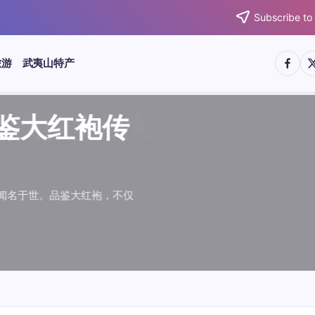
Subscribe to
https:/
htt
旅游
武夷山特产
武夷水仙
武夷肉桂
典岩茶对
肉桂水仙
桂水仙大
大红袍传
武夷水仙
武夷肉桂
典岩茶对
肉桂水仙
鉴大红袍传
品肉桂水仙大
品鉴大红袍传
品鉴武夷水仙
品鉴武夷肉桂
款经典岩茶对
品鉴肉桂水仙
品肉桂水仙大
绵长而备受茶客青睐。品
名源于香叶似肉桂，更因
所谓岩韵，是茶叶在武夷
大红袍作为岩茶代表，其
下来。岩茶，产自福建武
于世。品鉴大红袍，不仅
绵长而备受茶客青睐。品
名源于香叶似肉桂，更因
所谓岩韵，是茶叶在武夷
大红袍作为岩茶代表，其
”闻名于世。品鉴大红袍，不仅
，让时光慢下来。岩茶，产自福建武
花香”闻名于世。品鉴大红袍，不仅
顺滑、底蕴绵长而备受茶客青睐。品
中翘楚。其名源于香叶似肉桂，更因
闻名于世。所谓岩韵，是茶叶在武夷
桂、水仙、大红袍作为岩茶代表，其
，让时光慢下来。岩茶，产自福建武