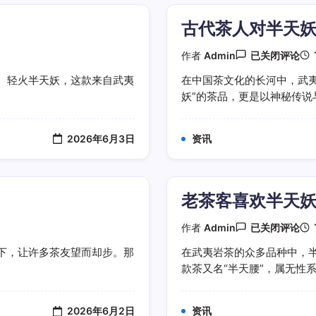
古代茶人对半天
古
作者
Admin
已关闭评论
代
茶
。轻火半天妖，这款来自武夷
在中国茶文化的长河中，武夷
人
妖”的茶品，更是以神秘传说与
对
半
天
妖
2026年6月3日
资讯
评
价
老茶客喜欢半天
老
作者
Admin
已关闭评论
茶
客
下，让许多茶友望而却步。那
在武夷岩茶的众多品种中，
喜
款茶又名“半天腰”，属无性系灌
欢
半
天
妖
2026年6月2日
资讯