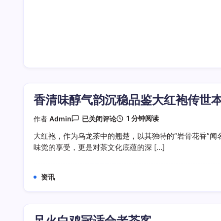
香清味醇气韵沉稳品鉴大红袍传世
香
1 分钟阅读
作者
Admin
已关闭评论
清
味
大红袍，作为乌龙茶中的翘楚，以其独特的“岩骨花香”闻
醇
味觉的享受，更是对茶文化底蕴的深 […]
气
韵
沉
稳
资讯
品
鉴
大
红
袍
足火白鸡冠适合老茶客
传