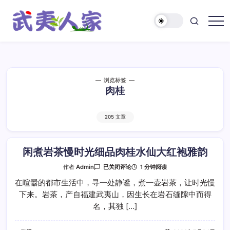
跳
至
正
武
文
夷
人
家
浏览标签
肉桂
205 文章
闲煮岩茶慢时光细品肉桂水仙大红袍雅韵
闲
1 分钟阅读
作者
Admin
已关闭评论
煮
岩
在喧嚣的都市生活中，寻一处静谧，煮一壶岩茶，让时光慢
茶
下来。岩茶，产自福建武夷山，因生长在岩石缝隙中而得
慢
时
名，其独 […]
光
细
品
肉