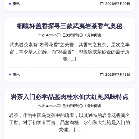
鉴
资讯
2026年7月19日
肉
桂
水
仙
大
红
细嗅杯盖香探寻三款武夷岩茶香气奥秘
袍
细
1 分钟阅读
作者
Admin
已关闭评论
嗅
杯
武夷岩茶素有“岩骨花香”之美誉，其香气之复杂、层次之丰
盖
富，常令茶人沉醉。而“杯盖香”，即盖碗或紫砂壶的盖子所
香
探
吸 […]
寻
三
款
武
资讯
2026年7月18日
夷
岩
茶
香
气
奥
岩茶入门必学品鉴肉桂水仙大红袍风味特点
秘
岩
1 分钟阅读
作者
Admin
已关闭评论
茶
入
岩茶，作为中国乌龙茶中的瑰宝，以其独特的岩骨花香闻名
门
于世。对于初学者而言，品鉴肉桂、水仙和大红袍是入门的
必
学
关键。 […]
品
鉴
肉