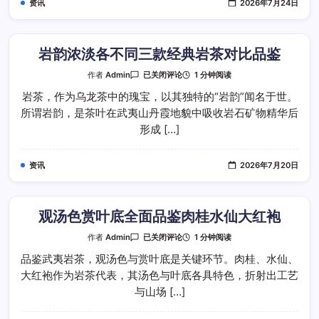
资讯
2026年7月24日
桂
水
仙
大
红
袍
岩韵浓淡各不同三款经典岩茶对比品鉴
雅
韵
岩
1 分钟阅读
作者
Admin
已关闭评论
韵
浓
岩茶，作为乌龙茶中的瑰宝，以其独特的“岩韵”闻名于世。
淡
所谓岩韵，是茶叶在武夷山丹霞地貌中吸收岩石矿物精华后
各
不
形成 […]
同
三
款
经
资讯
2026年7月20日
典
岩
茶
对
比
品
观汤色赏叶底全面品鉴肉桂水仙大红袍
鉴
观
1 分钟阅读
作者
Admin
已关闭评论
汤
色
品鉴武夷岩茶，观汤色与赏叶底是关键环节。肉桂、水仙、
赏
大红袍作为岩茶代表，其汤色与叶底各具特色，折射出工艺
叶
底
与山场 […]
全
面
品