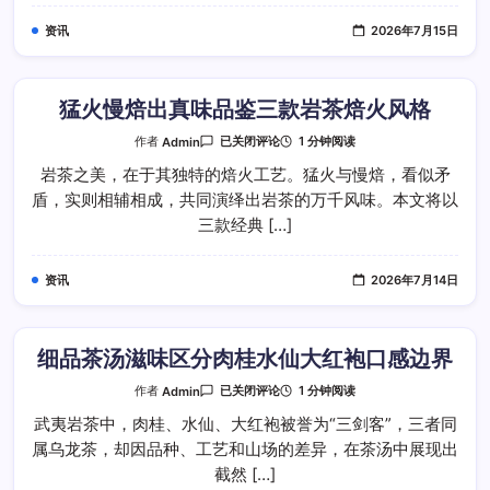
细
品
资讯
2026年7月15日
武
夷
三
大
经
典
猛火慢焙出真味品鉴三款岩茶焙火风格
好
茶
猛
1 分钟阅读
作者
Admin
已关闭评论
火
慢
岩茶之美，在于其独特的焙火工艺。猛火与慢焙，看似矛
焙
盾，实则相辅相成，共同演绎出岩茶的万千风味。本文将以
出
真
三款经典 […]
味
品
鉴
三
资讯
2026年7月14日
款
岩
茶
焙
火
风
细品茶汤滋味区分肉桂水仙大红袍口感边界
格
细
1 分钟阅读
作者
Admin
已关闭评论
品
茶
武夷岩茶中，肉桂、水仙、大红袍被誉为“三剑客”，三者同
汤
属乌龙茶，却因品种、工艺和山场的差异，在茶汤中展现出
滋
味
截然 […]
区
分