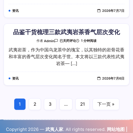
肉
桂
资讯
2026年7月7日
水
仙
大
红
袍
口
品鉴干货梳理三款武夷岩茶香气层次变化
感
边
品
1 分钟阅读
作者
Admin
已关闭评论
界
鉴
干
武夷岩茶，作为中国乌龙茶中的瑰宝，以其独特的岩骨花香
货
和丰富的香气层次变化闻名于世。本文将以三款代表性武夷
梳
理
岩茶— […]
三
款
武
夷
资讯
2026年7月6日
岩
茶
香
气
层
次
变
1
2
3
…
21
下一页 »
化
Copyright 2026 —
武夷人家
. All rights reserved.
网站地图
|