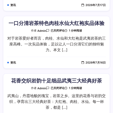
桂
资讯
2026年7月17日
水
仙
大
红
袍
风
一口分清岩茶特色肉桂水仙大红袍实品体验
味
特
一
1 分钟阅读
作者
Admin
已关闭评论
点
口
分
对于岩茶爱好者而言，肉桂、水仙和大红袍是武夷岩茶的三
清
座高峰。一次实品体验，足以让人一口分清它们的独特魅
岩
茶
力。本文 […]
特
色
肉
桂
资讯
2026年7月16日
水
仙
大
红
袍
实
花香交织岩韵十足细品武夷三大经典好茶
品
体
花
1 分钟阅读
作者
Admin
已关闭评论
验
香
交
武夷山，丹霞地貌的瑰宝，岩茶之乡。这里的花香与岩韵交
织
织，孕育出三大经典好茶：大红袍、肉桂、水仙。每一杯
岩
韵
茶，都是 […]
十
足