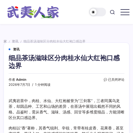
跳
至
正
武
文
夷
人
家
家
资讯
细品茶汤滋味区分肉桂水仙大红袍口感边界
/
/
资讯
细品茶汤滋味区分肉桂水仙大红袍口感
边界
细
作者
Admin
已关闭评论
品
2026年7月7日
1 分钟阅读
茶
汤
滋
武夷岩茶中，肉桂、水仙、大红袍被誉为“三剑客”，三者同属乌龙
味
茶，却因品种、工艺和山场的差异，在茶汤中展现出截然不同的风
区
格。品鉴时，需从香气、滋味、汤感、回甘等多维度细品，方能清晰
分
区分其口感边界。
肉
桂
肉桂以“香”著称，其香气锐利、辛锐，常带有桂皮香、花果香，甚至
水