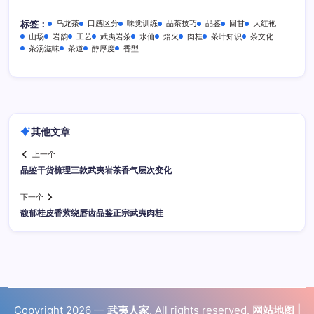
乌龙茶
口感区分
味觉训练
品茶技巧
品鉴
回甘
大红袍
标签：
山场
岩韵
工艺
武夷岩茶
水仙
焙火
肉桂
茶叶知识
茶文化
茶汤滋味
茶道
醇厚度
香型
其他文章
上一个
品鉴干货梳理三款武夷岩茶香气层次变化
下一个
馥郁桂皮香萦绕唇齿品鉴正宗武夷肉桂
Copyright 2026 —
武夷人家
. All rights reserved.
网站地图
|