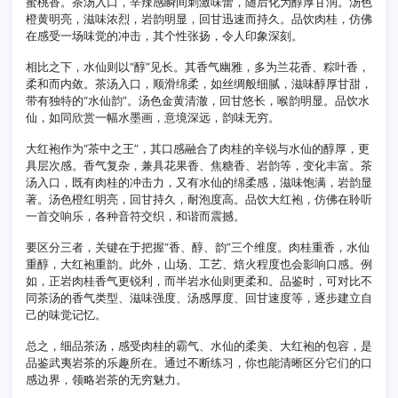
蜜桃香。茶汤入口，辛辣感瞬间刺激味蕾，随后化为醇厚甘润。汤色
仙
橙黄明亮，滋味浓烈，岩韵明显，回甘迅速而持久。品饮肉桂，仿佛
大
在感受一场味觉的冲击，其个性张扬，令人印象深刻。
红
袍
口
相比之下，水仙则以“醇”见长。其香气幽雅，多为兰花香、粽叶香，
感
柔和而内敛。茶汤入口，顺滑绵柔，如丝绸般细腻，滋味醇厚甘甜，
边
带有独特的“水仙韵”。汤色金黄清澈，回甘悠长，喉韵明显。品饮水
界
仙，如同欣赏一幅水墨画，意境深远，韵味无穷。
大红袍作为“茶中之王”，其口感融合了肉桂的辛锐与水仙的醇厚，更
具层次感。香气复杂，兼具花果香、焦糖香、岩韵等，变化丰富。茶
汤入口，既有肉桂的冲击力，又有水仙的绵柔感，滋味饱满，岩韵显
著。汤色橙红明亮，回甘持久，耐泡度高。品饮大红袍，仿佛在聆听
一首交响乐，各种音符交织，和谐而震撼。
要区分三者，关键在于把握“香、醇、韵”三个维度。肉桂重香，水仙
重醇，大红袍重韵。此外，山场、工艺、焙火程度也会影响口感。例
如，正岩肉桂香气更锐利，而半岩水仙则更柔和。品鉴时，可对比不
同茶汤的香气类型、滋味强度、汤感厚度、回甘速度等，逐步建立自
己的味觉记忆。
总之，细品茶汤，感受肉桂的霸气、水仙的柔美、大红袍的包容，是
品鉴武夷岩茶的乐趣所在。通过不断练习，你也能清晰区分它们的口
感边界，领略岩茶的无穷魅力。