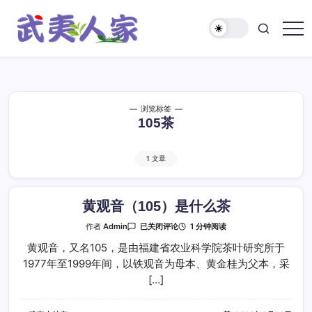
跳
至
正
武
文
夷
人
家
浏览标签
105茶
1 文章
黄观音（105）是什么茶
黄
1 分钟阅读
作者
Admin
已关闭评论
观
音
黄观音，又名105，是由福建省农业科学院茶叶研究所于
（105）
1977年至1999年间，以铁观音为母本、黄金桂为父本，采
是
什
[…]
么
茶