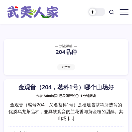
跳
至
正
武
文
夷
人
家
浏览标签
204品种
2 文章
金观音（204，茗科1号）哪个山场好
金
1 分钟阅读
作者
Admin
已关闭评论
观
音
金观音（编号204，又名茗科1号）是福建省茶科所选育的
（204，
优质乌龙茶品种，兼具铁观音的兰花香与黄金桂的甜醇。其
茗
科
山场 […]
1
号）
哪
个