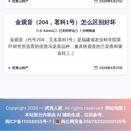
武夷山特产
2026年5月21日
山
场
好
金观音（204，茗科1号）怎么区别好坏
金
1 分钟阅读
作者
Admin
已关闭评论
观
音
金观音（代号204，又名茗科1号）是福建省农业科学院茶
（204，
叶研究所选育的优质乌龙茶品种，兼具铁观音的兰花香和黄
茗
科
金桂 […]
1
号）
怎
么
武夷山特产
2026年5月21日
区
别
好
坏
Copyright 2026 —
武夷人家
. All rights reserved.
网站地图
|
本站部分内容由 AI 辅助生成，仅供参考。
闽ICP备11008655号-7
|
闽公网安备35078202000135号