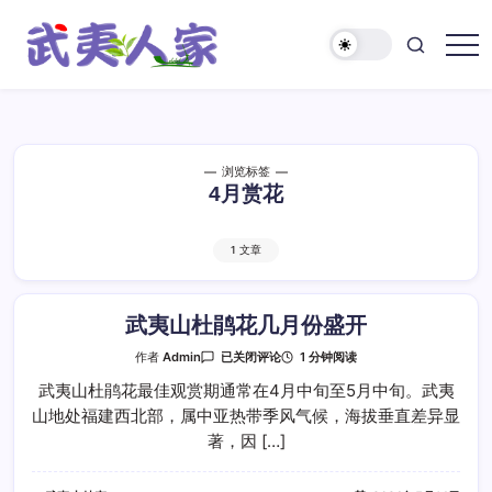
跳
至
正
武
文
夷
人
家
浏览标签
4月赏花
1 文章
武夷山杜鹃花几月份盛开
武
1 分钟阅读
作者
Admin
已关闭评论
夷
山
武夷山杜鹃花最佳观赏期通常在4月中旬至5月中旬。武夷
杜
山地处福建西北部，属中亚热带季风气候，海拔垂直差异显
鹃
花
著，因 […]
几
月
份
盛