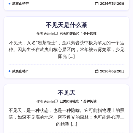
武夷山特产
2026年5月20日
不见天是什么茶
不
1 分钟阅读
作者
Admin
已关闭评论
见
天
不见天，又名“岩茶隐士”，是武夷岩茶中极为罕见的一个品
是
种。因其生长在武夷山核心景区内，常年被云雾笼罩，少见
什
么
阳光 […]
茶
武夷山特产
2026年5月20日
不见天
不
1 分钟阅读
作者
Admin
已关闭评论
见
天
不见天，是一种状态，也是一种隐喻。它可能指物理上的黑
暗，如深不见底的地穴、密不透光的森林；也可能是心理上
的绝望 […]