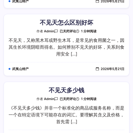
武夷山特产
2026年5月21日
不见天怎么区别好坏
不
1 分钟阅读
作者
Admin
已关闭评论
见
天
不见天，又称黑木耳或野生木耳，是常见的食用菌之一，因
怎
其生长环境阴暗而得名。如何辨别不见天的好坏，关系到食
么
区
用安全 […]
别
好
坏
武夷山特产
2026年5月21日
不见天多少钱
不
1 分钟阅读
作者
Admin
已关闭评论
见
天
《不见天多少钱》并非一个标准化的商品或服务名称，而是
多
一个在特定语境下可能存在的词汇。要理解其含义及价格，
少
钱
首先需 […]