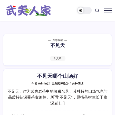
跳
至
正
武
文
夷
人
家
浏览标签
不见天
5 文章
不见天哪个山场好
不
1 分钟阅读
作者
Admin
已关闭评论
见
天
不见天，作为武夷岩茶中的珍稀名丛，其独特的山场气息与
哪
品质特征深受茶友追捧。所谓“不见天”，原指茶树生长于幽
个
山
深岩 […]
场
好