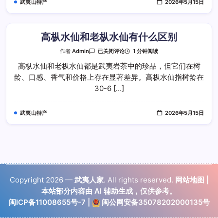
武夷山特产
2026年5月15日
口
感
提
升
最
大
高枞水仙和老枞水仙有什么区别
高
1 分钟阅读
作者
Admin
已关闭评论
枞
水
高枞水仙和老枞水仙都是武夷岩茶中的珍品，但它们在树
仙
龄、口感、香气和价格上存在显著差异。高枞水仙指树龄在
和
老
30-6 […]
枞
水
仙
有
武夷山特产
2026年5月15日
什
么
区
别
Copyright 2026 —
武夷人家
. All rights reserved.
网站地图
|
本站部分内容由 AI 辅助生成，仅供参考。
闽ICP备11008655号-7
|
闽公网安备35078202000135号