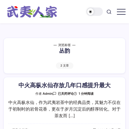
跳
至
正
武
文
夷
人
家
浏览标签
丛韵
2 文章
中火高枞水仙存放几年口感提升最大
中
1 分钟阅读
作者
Admin
已关闭评论
火
高
中火高枞水仙，作为武夷岩茶中的经典品类，其魅力不仅在
枞
于初制时的岩骨花香，更在于岁月沉淀后的醇厚转化。对于
水
仙
茶友而 […]
存
放
几
年