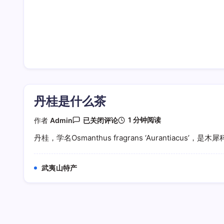
丹桂是什么茶
丹
1 分钟阅读
作者
Admin
已关闭评论
桂
是
丹桂，学名Osmanthus fragrans ‘Aurantiacus’，是木犀
什
么
茶
武夷山特产