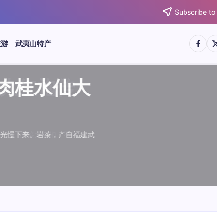
Subscribe to
https:/
htt
旅游
武夷山特产
武夷水仙
武夷肉桂
典岩茶对
肉桂水仙
桂水仙大
大红袍传
武夷水仙
武夷肉桂
典岩茶对
肉桂水仙
鉴大红袍传
品肉桂水仙大
品肉桂水仙大
品鉴大红袍传
品鉴武夷水仙
品鉴武夷肉桂
款经典岩茶对
品鉴肉桂水仙
绵长而备受茶客青睐。品
名源于香叶似肉桂，更因
所谓岩韵，是茶叶在武夷
大红袍作为岩茶代表，其
下来。岩茶，产自福建武
于世。品鉴大红袍，不仅
绵长而备受茶客青睐。品
名源于香叶似肉桂，更因
所谓岩韵，是茶叶在武夷
大红袍作为岩茶代表，其
闻名于世。品鉴大红袍，不仅
让时光慢下来。岩茶，产自福建武
，让时光慢下来。岩茶，产自福建武
花香”闻名于世。品鉴大红袍，不仅
顺滑、底蕴绵长而备受茶客青睐。品
中翘楚。其名源于香叶似肉桂，更因
闻名于世。所谓岩韵，是茶叶在武夷
桂、水仙、大红袍作为岩茶代表，其