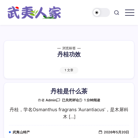
跳
至
正
武
文
夷
人
家
浏览标签
丹桂功效
1 文章
丹桂是什么茶
丹
1 分钟阅读
作者
Admin
已关闭评论
桂
是
丹桂，学名Osmanthus fragrans ‘Aurantiacus’，是木犀科
什
木 […]
么
茶
武夷山特产
2026年5月20日